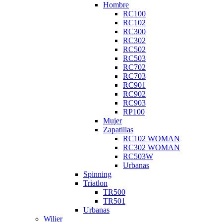
Hombre
RC100
RC102
RC300
RC302
RC502
RC503
RC702
RC703
RC901
RC902
RC903
RP100
Mujer
Zapatillas
RC102 WOMAN
RC302 WOMAN
RC503W
Urbanas
Spinning
Triatlon
TR500
TR501
Urbanas
Wilier