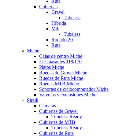
Ruta
Cubiertas
Gravel
Tubeless
Hibrida
Mtb
Tubeless
Rodado 20
Ruta
Miche
Cajas de centro Miche
Ejes pasantes 118/170
Platos Miche
Ruedas de Gravel Miche
Ruedas de Ruta Miche
Ruedas MTB Miche
Soportes de ciclocomputador Miche
Valvulas y extensiones Miche
Pirelli
Camaras
Cubiertas de Gravel
Tubeless Ready
Cubiertas de MTB
Tubeless Ready
Cubiertas de Ruta