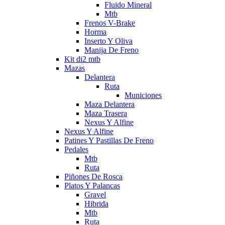
Fluido Mineral
Mtb
Frenos V-Brake
Horma
Inserto Y Oliva
Manija De Freno
Kit di2 mtb
Mazas
Delantera
Ruta
Municiones
Maza Delantera
Maza Trasera
Nexus Y Alfine
Nexus Y Alfine
Patines Y Pastillas De Freno
Pedales
Mtb
Ruta
Piñones De Rosca
Platos Y Palancas
Gravel
Hibrida
Mtb
Ruta