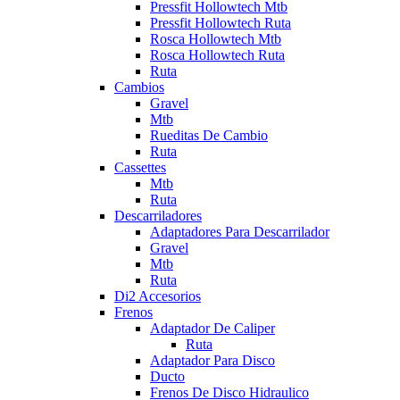
Pressfit Hollowtech Mtb
Pressfit Hollowtech Ruta
Rosca Hollowtech Mtb
Rosca Hollowtech Ruta
Ruta
Cambios
Gravel
Mtb
Rueditas De Cambio
Ruta
Cassettes
Mtb
Ruta
Descarriladores
Adaptadores Para Descarrilador
Gravel
Mtb
Ruta
Di2 Accesorios
Frenos
Adaptador De Caliper
Ruta
Adaptador Para Disco
Ducto
Frenos De Disco Hidraulico