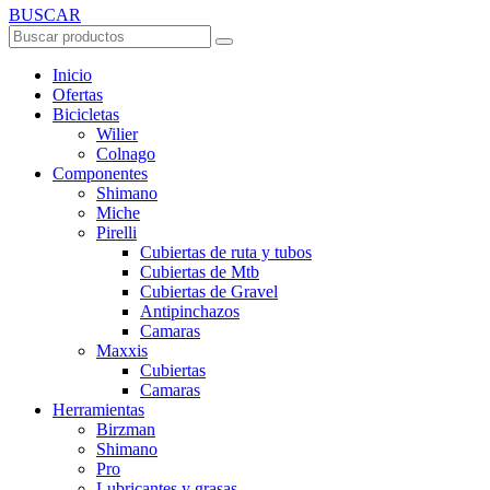
BUSCAR
Inicio
Ofertas
Bicicletas
Wilier
Colnago
Componentes
Shimano
Miche
Pirelli
Cubiertas de ruta y tubos
Cubiertas de Mtb
Cubiertas de Gravel
Antipinchazos
Camaras
Maxxis
Cubiertas
Camaras
Herramientas
Birzman
Shimano
Pro
Lubricantes y grasas