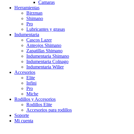
Camaras
Herramientas
Birzman
Shimano
Pro
Lubricantes y grasas
Indumentaria
Cascos Lazer
Anteojos Shimano
Zapatillas Shimano
Indumentaria Shimano
Indumentaria Colnago
Indumentaria Wilier
Accesorios
Elite
Infini
Pro
Miche
Rodillos y Accesorios
Rodillos Elite
Accesorios para rodillos
Soporte
Mi cuenta