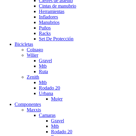
Cierres de asiento
Cintas de manubrio
Herramientas
Infladores
Manubrios
Puños
Racks
Set De Protección
Bicicletas
Colnago
Wilier
Gravel
Mtb
Ruta
Zenith
Mtb
Rodado 20
Urbana
Mujer
Componentes
Maxxis
Camaras
Gravel
Mtb
Rodado 20