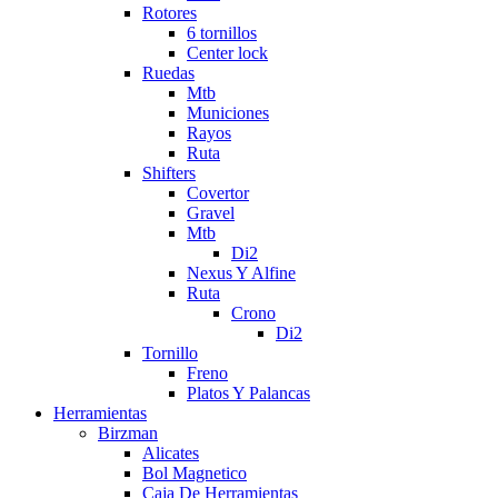
Rotores
6 tornillos
Center lock
Ruedas
Mtb
Municiones
Rayos
Ruta
Shifters
Covertor
Gravel
Mtb
Di2
Nexus Y Alfine
Ruta
Crono
Di2
Tornillo
Freno
Platos Y Palancas
Herramientas
Birzman
Alicates
Bol Magnetico
Caja De Herramientas