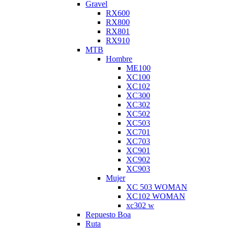
Gravel
RX600
RX800
RX801
RX910
MTB
Hombre
ME100
XC100
XC102
XC300
XC302
XC502
XC503
XC701
XC703
XC901
XC902
XC903
Mujer
XC 503 WOMAN
XC102 WOMAN
xc302 w
Repuesto Boa
Ruta