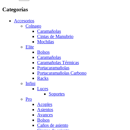
Categorías
Accesorios
Colnago
Caramañolas
Cintas de Manubrio
Mochilas
Elite
Bolsos
Caramañolas
Caramañolas Térmicas
Portacaramañolas
Portacaramañolas Carbono
Racks
Infini
Luces
Soportes
Pro
Acoples
Asientos
Avances
Bolsos
Caños de asiento