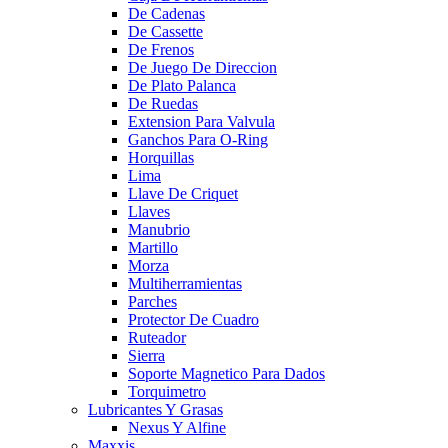
De Cadenas
De Cassette
De Frenos
De Juego De Direccion
De Plato Palanca
De Ruedas
Extension Para Valvula
Ganchos Para O-Ring
Horquillas
Lima
Llave De Criquet
Llaves
Manubrio
Martillo
Morza
Multiherramientas
Parches
Protector De Cuadro
Ruteador
Sierra
Soporte Magnetico Para Dados
Torquimetro
Lubricantes Y Grasas
Nexus Y Alfine
Maxxis