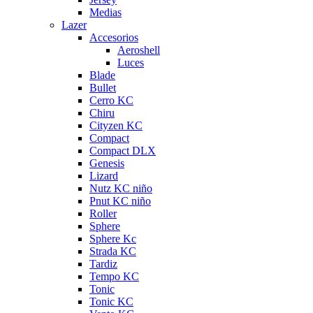
Medias
Lazer
Accesorios
Aeroshell
Luces
Blade
Bullet
Cerro KC
Chiru
Cityzen KC
Compact
Compact DLX
Genesis
Lizard
Nutz KC niño
Pnut KC niño
Roller
Sphere
Sphere Kc
Strada KC
Tardiz
Tempo KC
Tonic
Tonic KC