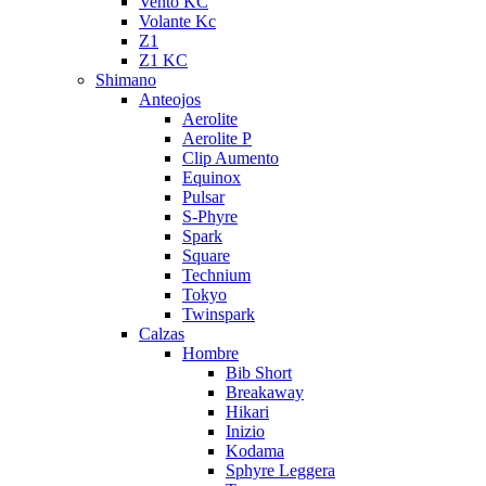
Vento KC
Volante Kc
Z1
Z1 KC
Shimano
Anteojos
Aerolite
Aerolite P
Clip Aumento
Equinox
Pulsar
S-Phyre
Spark
Square
Technium
Tokyo
Twinspark
Calzas
Hombre
Bib Short
Breakaway
Hikari
Inizio
Kodama
Sphyre Leggera