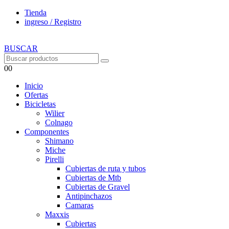
Tienda
ingreso / Registro
BUSCAR
0
0
Inicio
Ofertas
Bicicletas
Wilier
Colnago
Componentes
Shimano
Miche
Pirelli
Cubiertas de ruta y tubos
Cubiertas de Mtb
Cubiertas de Gravel
Antipinchazos
Camaras
Maxxis
Cubiertas