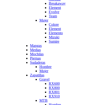
Breakaway
Element
Evolve
Team
Mujer
Colore
Element
Elemento
Mizuki
Sumire
Mangas
Medias
Mochilas
Piernas
Sudaderas
Hombre
Mujer
Zapatillas
Gravel
RX600
RX800
RX801
RX910
MTB
Hombre