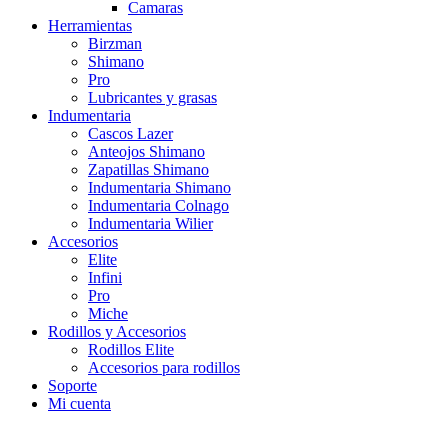
Camaras
Herramientas
Birzman
Shimano
Pro
Lubricantes y grasas
Indumentaria
Cascos Lazer
Anteojos Shimano
Zapatillas Shimano
Indumentaria Shimano
Indumentaria Colnago
Indumentaria Wilier
Accesorios
Elite
Infini
Pro
Miche
Rodillos y Accesorios
Rodillos Elite
Accesorios para rodillos
Soporte
Mi cuenta