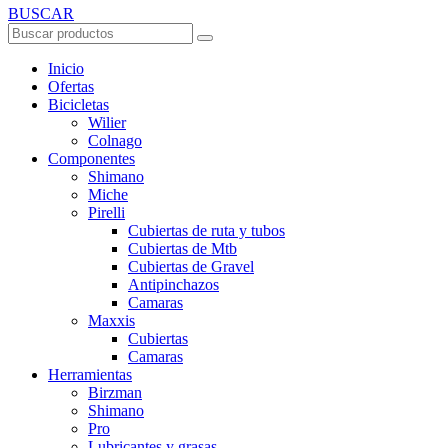
BUSCAR
Inicio
Ofertas
Bicicletas
Wilier
Colnago
Componentes
Shimano
Miche
Pirelli
Cubiertas de ruta y tubos
Cubiertas de Mtb
Cubiertas de Gravel
Antipinchazos
Camaras
Maxxis
Cubiertas
Camaras
Herramientas
Birzman
Shimano
Pro
Lubricantes y grasas