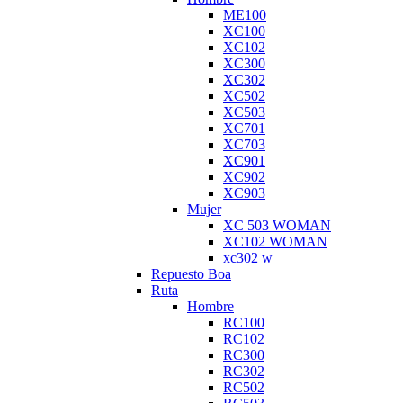
ME100
XC100
XC102
XC300
XC302
XC502
XC503
XC701
XC703
XC901
XC902
XC903
Mujer
XC 503 WOMAN
XC102 WOMAN
xc302 w
Repuesto Boa
Ruta
Hombre
RC100
RC102
RC300
RC302
RC502