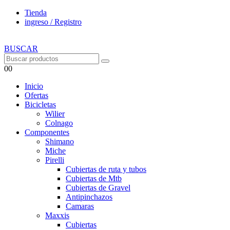
Tienda
ingreso / Registro
BUSCAR
0
0
Inicio
Ofertas
Bicicletas
Wilier
Colnago
Componentes
Shimano
Miche
Pirelli
Cubiertas de ruta y tubos
Cubiertas de Mtb
Cubiertas de Gravel
Antipinchazos
Camaras
Maxxis
Cubiertas