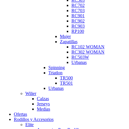
RC503
RC702
RC703
RC901
RC902
RC903
RP100
Mujer
Zapatillas
RC102 WOMAN
RC302 WOMAN
RC503W
Urbanas
Spinning
Triatlon
TR500
TR501
Urbanas
Wilier
Calzas
Jerseys
Medias
Ofertas
Rodillos y Accesorios
Elite