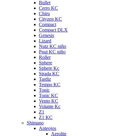
Bullet
Cerro KC
Chiru
Cityzen KC
Compact
Compact DLX
Genesis
Lizard
Nutz KC niño
Pnut KC niño
Roller
Sphere
Sphere Kc
Strada KC
Tardiz
Tempo KC
Tonic
Tonic KC
Vento KC
Volante Kc
Z1
Z1 KC
Shimano
Anteojos
Aerolite