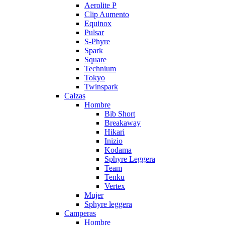
Aerolite P
Clip Aumento
Equinox
Pulsar
S-Phyre
Spark
Square
Technium
Tokyo
Twinspark
Calzas
Hombre
Bib Short
Breakaway
Hikari
Inizio
Kodama
Sphyre Leggera
Team
Tenku
Vertex
Mujer
Sphyre leggera
Camperas
Hombre