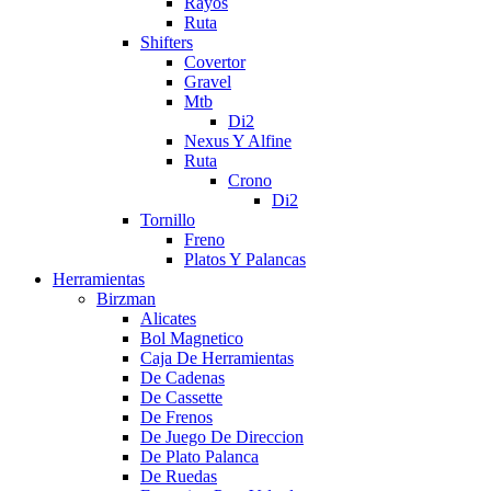
Rayos
Ruta
Shifters
Covertor
Gravel
Mtb
Di2
Nexus Y Alfine
Ruta
Crono
Di2
Tornillo
Freno
Platos Y Palancas
Herramientas
Birzman
Alicates
Bol Magnetico
Caja De Herramientas
De Cadenas
De Cassette
De Frenos
De Juego De Direccion
De Plato Palanca
De Ruedas