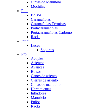
Cintas de Manubrio
Mochilas
Elite
Bolsos
Caramañolas
Caramañolas Térmicas
Portacaramañolas
Portacaramañolas Carbono
Racks
Infini
Luces
Soportes
Pro
Acoples
Asientos
Avances
Bolsos
Caños de asiento
Cierres de asiento
Cintas de manubrio
Herramientas
Infladores
Manubrios
Puños
Racks