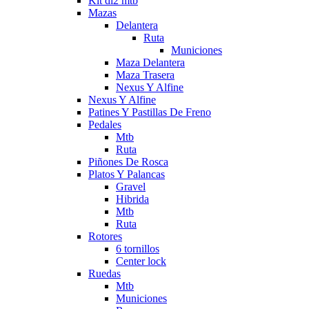
Kit di2 mtb
Mazas
Delantera
Ruta
Municiones
Maza Delantera
Maza Trasera
Nexus Y Alfine
Nexus Y Alfine
Patines Y Pastillas De Freno
Pedales
Mtb
Ruta
Piñones De Rosca
Platos Y Palancas
Gravel
Hibrida
Mtb
Ruta
Rotores
6 tornillos
Center lock
Ruedas
Mtb
Municiones