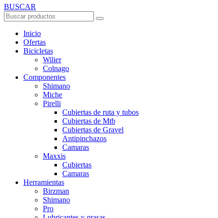
BUSCAR
Inicio
Ofertas
Bicicletas
Wilier
Colnago
Componentes
Shimano
Miche
Pirelli
Cubiertas de ruta y tubos
Cubiertas de Mtb
Cubiertas de Gravel
Antipinchazos
Camaras
Maxxis
Cubiertas
Camaras
Herramientas
Birzman
Shimano
Pro
Lubricantes y grasas