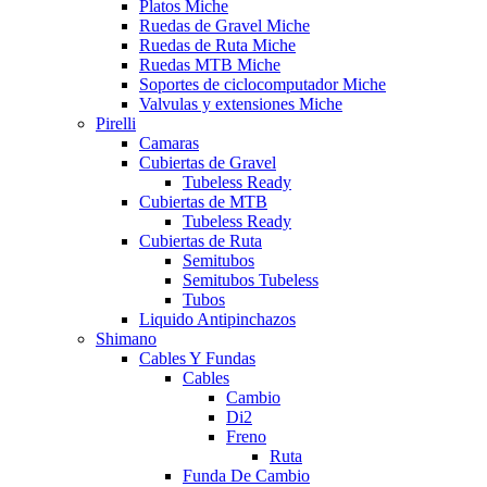
Platos Miche
Ruedas de Gravel Miche
Ruedas de Ruta Miche
Ruedas MTB Miche
Soportes de ciclocomputador Miche
Valvulas y extensiones Miche
Pirelli
Camaras
Cubiertas de Gravel
Tubeless Ready
Cubiertas de MTB
Tubeless Ready
Cubiertas de Ruta
Semitubos
Semitubos Tubeless
Tubos
Liquido Antipinchazos
Shimano
Cables Y Fundas
Cables
Cambio
Di2
Freno
Ruta
Funda De Cambio