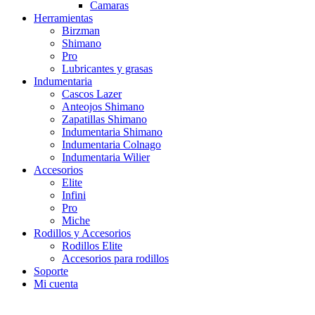
Camaras
Herramientas
Birzman
Shimano
Pro
Lubricantes y grasas
Indumentaria
Cascos Lazer
Anteojos Shimano
Zapatillas Shimano
Indumentaria Shimano
Indumentaria Colnago
Indumentaria Wilier
Accesorios
Elite
Infini
Pro
Miche
Rodillos y Accesorios
Rodillos Elite
Accesorios para rodillos
Soporte
Mi cuenta