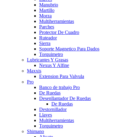
Manubrio
Martillo
Morza
Multiherramientas
Parches
Protector De Cuadro
Ruteador
Sierra
Soporte Magnetico Para Dados
Torquimetro
Lubricantes Y Grasas
Nexus Y Alfine
Maxxis
Extension Para Valvula
Pro
Banco de trabajo Pro
De Ruedas
Desenllantador De Ruedas
De Ruedas
Destornillador
Llaves
Multiherramientas
Torquimetro
Shimano
Alicate