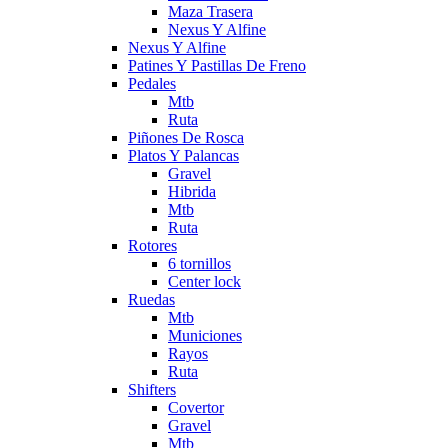
Maza Trasera
Nexus Y Alfine
Nexus Y Alfine
Patines Y Pastillas De Freno
Pedales
Mtb
Ruta
Piñones De Rosca
Platos Y Palancas
Gravel
Hibrida
Mtb
Ruta
Rotores
6 tornillos
Center lock
Ruedas
Mtb
Municiones
Rayos
Ruta
Shifters
Covertor
Gravel
Mtb