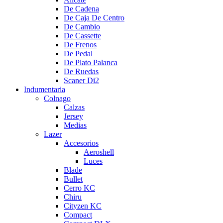
De Cadena
De Caja De Centro
De Cambio
De Cassette
De Frenos
De Pedal
De Plato Palanca
De Ruedas
Scaner Di2
Indumentaria
Colnago
Calzas
Jersey
Medias
Lazer
Accesorios
Aeroshell
Luces
Blade
Bullet
Cerro KC
Chiru
Cityzen KC
Compact