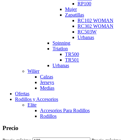
RP100
Mujer
Zapatillas
RC102 WOMAN
RC302 WOMAN
RC503W
Urbanas
Spinning
Triatlon
TR500
TR501
Urbanas
Wilier
Calzas
Jerseys
Medias
Ofertas
Rodillos y Accesorios
Elite
Accesorios Para Rodillos
Rodillos
Precio