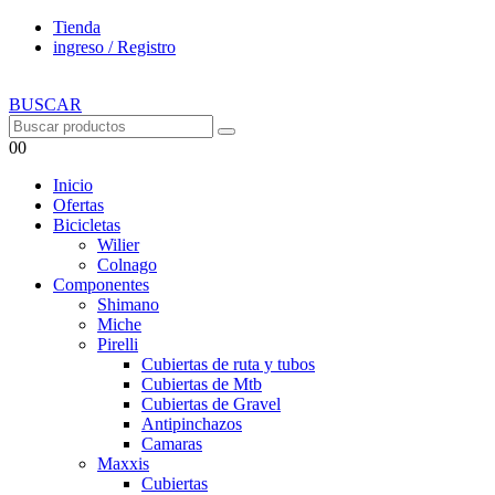
Tienda
ingreso / Registro
BUSCAR
0
0
Inicio
Ofertas
Bicicletas
Wilier
Colnago
Componentes
Shimano
Miche
Pirelli
Cubiertas de ruta y tubos
Cubiertas de Mtb
Cubiertas de Gravel
Antipinchazos
Camaras
Maxxis
Cubiertas