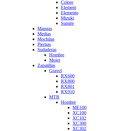
Colore
Element
Elemento
Mizuki
Sumire
Mangas
Medias
Mochilas
Piernas
Sudaderas
Hombre
Mujer
Zapatillas
Gravel
RX600
RX800
RX801
RX910
MTB
Hombre
ME100
XC100
XC102
XC300
XC302