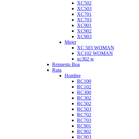
XC502
XC503
XC701
XC703
XC901
XC902
XC903
Mujer
XC 503 WOMAN
XC102 WOMAN
xc302 w
Repuesto Boa
Ruta
Hombre
RC100
RC102
RC300
RC302
RC502
RC503
RC702
RC703
RC901
RC902
RC903