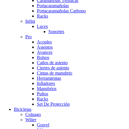
Caramañolas Térmicas
Portacaramañolas
Portacaramañolas Carbono
Racks
Infini
Luces
Soportes
Pro
Acoples
Asientos
Avances
Bolsos
Caños de asiento
Cierres de asiento
Cintas de manubrio
Herramientas
Infladores
Manubrios
Puños
Racks
Set De Protección
Bicicletas
Colnago
Wilier
Gravel