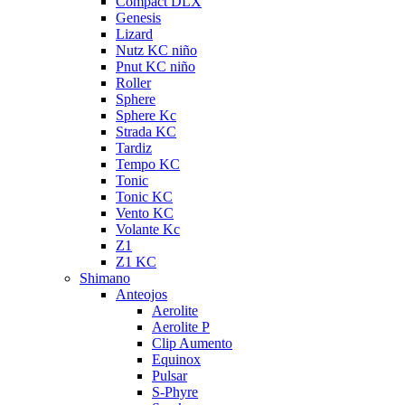
Compact DLX
Genesis
Lizard
Nutz KC niño
Pnut KC niño
Roller
Sphere
Sphere Kc
Strada KC
Tardiz
Tempo KC
Tonic
Tonic KC
Vento KC
Volante Kc
Z1
Z1 KC
Shimano
Anteojos
Aerolite
Aerolite P
Clip Aumento
Equinox
Pulsar
S-Phyre