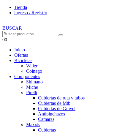
Tienda
ingreso / Registro
BUSCAR
0
0
Inicio
Ofertas
Bicicletas
Wilier
Colnago
Componentes
Shimano
Miche
Pirelli
Cubiertas de ruta y tubos
Cubiertas de Mtb
Cubiertas de Gravel
Antipinchazos
Camaras
Maxxis
Cubiertas