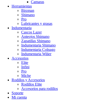
Camaras
Herramientas
Birzman
Shimano
Pro
Lubricantes y grasas
Indumentaria
Cascos Lazer
Anteojos Shimano
Zapatillas Shimano
Indumentaria Shimano
Indumentaria Colnago
Indumentaria Wilier
Accesorios
Elite
Infini
Pro
Miche
Rodillos y Accesorios
Rodillos Elite
Accesorios para rodillos
Soporte
Mi cuenta