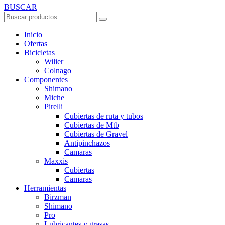
BUSCAR
Inicio
Ofertas
Bicicletas
Wilier
Colnago
Componentes
Shimano
Miche
Pirelli
Cubiertas de ruta y tubos
Cubiertas de Mtb
Cubiertas de Gravel
Antipinchazos
Camaras
Maxxis
Cubiertas
Camaras
Herramientas
Birzman
Shimano
Pro
Lubricantes y grasas