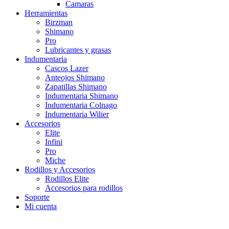
Camaras
Herramientas
Birzman
Shimano
Pro
Lubricantes y grasas
Indumentaria
Cascos Lazer
Anteojos Shimano
Zapatillas Shimano
Indumentaria Shimano
Indumentaria Colnago
Indumentaria Wilier
Accesorios
Elite
Infini
Pro
Miche
Rodillos y Accesorios
Rodillos Elite
Accesorios para rodillos
Soporte
Mi cuenta