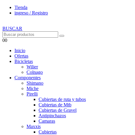
Tienda
ingreso / Registro
BUSCAR
0
0
Inicio
Ofertas
Bicicletas
Wilier
Colnago
Componentes
Shimano
Miche
Pirelli
Cubiertas de ruta y tubos
Cubiertas de Mtb
Cubiertas de Gravel
Antipinchazos
Camaras
Maxxis
Cubiertas