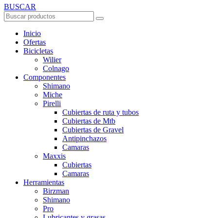
BUSCAR
Inicio
Ofertas
Bicicletas
Wilier
Colnago
Componentes
Shimano
Miche
Pirelli
Cubiertas de ruta y tubos
Cubiertas de Mtb
Cubiertas de Gravel
Antipinchazos
Camaras
Maxxis
Cubiertas
Camaras
Herramientas
Birzman
Shimano
Pro
Lubricantes y grasas