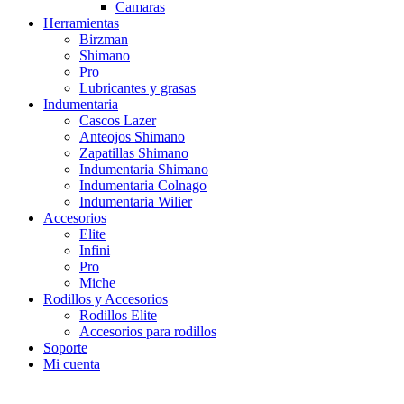
Camaras
Herramientas
Birzman
Shimano
Pro
Lubricantes y grasas
Indumentaria
Cascos Lazer
Anteojos Shimano
Zapatillas Shimano
Indumentaria Shimano
Indumentaria Colnago
Indumentaria Wilier
Accesorios
Elite
Infini
Pro
Miche
Rodillos y Accesorios
Rodillos Elite
Accesorios para rodillos
Soporte
Mi cuenta