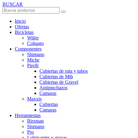
BUSCAR
Inicio
Ofertas
Bicicletas
Wilier
Colnago
Componentes
Shimano
Miche
Pirelli
Cubiertas de ruta y tubos
Cubiertas de Mtb
Cubiertas de Gravel
Antipinchazos
Camaras
Maxxis
Cubiertas
Camaras
Herramientas
Birzman
Shimano
Pro
Lubricantes y grasas