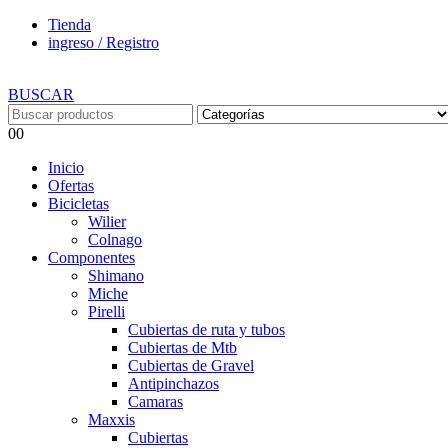
Tienda
ingreso / Registro
BUSCAR
0
0
Inicio
Ofertas
Bicicletas
Wilier
Colnago
Componentes
Shimano
Miche
Pirelli
Cubiertas de ruta y tubos
Cubiertas de Mtb
Cubiertas de Gravel
Antipinchazos
Camaras
Maxxis
Cubiertas