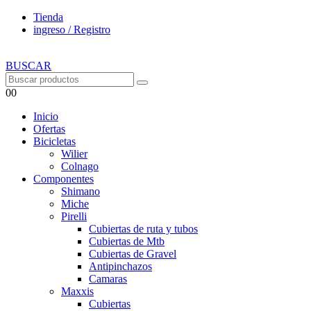
Tienda
ingreso / Registro
BUSCAR
0
0
Inicio
Ofertas
Bicicletas
Wilier
Colnago
Componentes
Shimano
Miche
Pirelli
Cubiertas de ruta y tubos
Cubiertas de Mtb
Cubiertas de Gravel
Antipinchazos
Camaras
Maxxis
Cubiertas