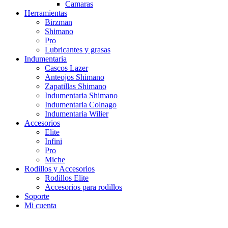
Camaras
Herramientas
Birzman
Shimano
Pro
Lubricantes y grasas
Indumentaria
Cascos Lazer
Anteojos Shimano
Zapatillas Shimano
Indumentaria Shimano
Indumentaria Colnago
Indumentaria Wilier
Accesorios
Elite
Infini
Pro
Miche
Rodillos y Accesorios
Rodillos Elite
Accesorios para rodillos
Soporte
Mi cuenta