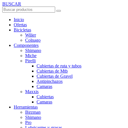
BUSCAR
Inicio
Ofertas
Bicicletas
Wilier
Colnago
Componentes
Shimano
Miche
Pirelli
Cubiertas de ruta y tubos
Cubiertas de Mtb
Cubiertas de Gravel
Antipinchazos
Camaras
Maxxis
Cubiertas
Camaras
Herramientas
Birzman
Shimano
Pro
Lubricantes y grasas