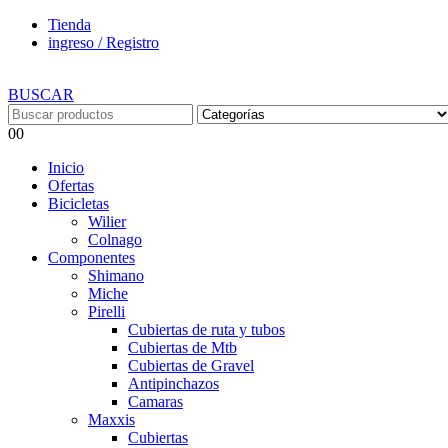
Tienda
ingreso / Registro
BUSCAR
0
0
Inicio
Ofertas
Bicicletas
Wilier
Colnago
Componentes
Shimano
Miche
Pirelli
Cubiertas de ruta y tubos
Cubiertas de Mtb
Cubiertas de Gravel
Antipinchazos
Camaras
Maxxis
Cubiertas