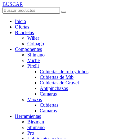
BUSCAR
Inicio
Ofertas
Bicicletas
Wilier
Colnago
Componentes
Shimano
Miche
Pirelli
Cubiertas de ruta y tubos
Cubiertas de Mtb
Cubiertas de Gravel
Antipinchazos
Camaras
Maxxis
Cubiertas
Camaras
Herramientas
Birzman
Shimano
Pro
Lubricantes y grasas