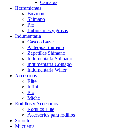
Camaras
Herramientas
Birzman
Shimano
Pro
Lubricantes y grasas
Indumentaria
Cascos Lazer
Anteojos Shimano
Zapatillas Shimano
Indumentaria Shimano
Indumentaria Colnago
Indumentaria Wilier
Accesorios
Elite
Infini
Pro
Miche
Rodillos y Accesorios
Rodillos Elite
Accesorios para rodillos
Soporte
Mi cuenta