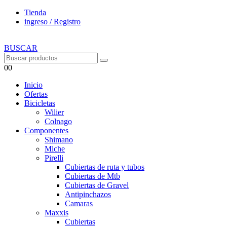
Tienda
ingreso / Registro
BUSCAR
0
0
Inicio
Ofertas
Bicicletas
Wilier
Colnago
Componentes
Shimano
Miche
Pirelli
Cubiertas de ruta y tubos
Cubiertas de Mtb
Cubiertas de Gravel
Antipinchazos
Camaras
Maxxis
Cubiertas