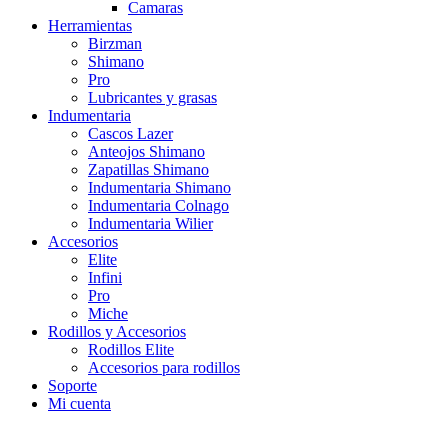
Camaras
Herramientas
Birzman
Shimano
Pro
Lubricantes y grasas
Indumentaria
Cascos Lazer
Anteojos Shimano
Zapatillas Shimano
Indumentaria Shimano
Indumentaria Colnago
Indumentaria Wilier
Accesorios
Elite
Infini
Pro
Miche
Rodillos y Accesorios
Rodillos Elite
Accesorios para rodillos
Soporte
Mi cuenta