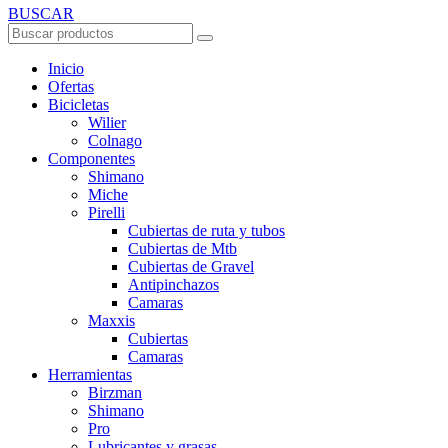
BUSCAR
Inicio
Ofertas
Bicicletas
Wilier
Colnago
Componentes
Shimano
Miche
Pirelli
Cubiertas de ruta y tubos
Cubiertas de Mtb
Cubiertas de Gravel
Antipinchazos
Camaras
Maxxis
Cubiertas
Camaras
Herramientas
Birzman
Shimano
Pro
Lubricantes y grasas