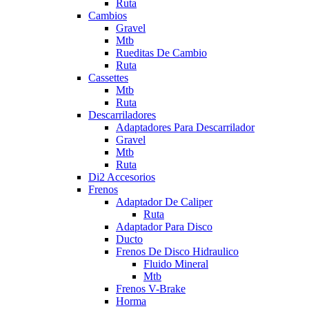
Ruta
Cambios
Gravel
Mtb
Rueditas De Cambio
Ruta
Cassettes
Mtb
Ruta
Descarriladores
Adaptadores Para Descarrilador
Gravel
Mtb
Ruta
Di2 Accesorios
Frenos
Adaptador De Caliper
Ruta
Adaptador Para Disco
Ducto
Frenos De Disco Hidraulico
Fluido Mineral
Mtb
Frenos V-Brake
Horma