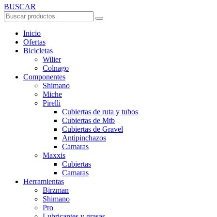
BUSCAR
Inicio
Ofertas
Bicicletas
Wilier
Colnago
Componentes
Shimano
Miche
Pirelli
Cubiertas de ruta y tubos
Cubiertas de Mtb
Cubiertas de Gravel
Antipinchazos
Camaras
Maxxis
Cubiertas
Camaras
Herramientas
Birzman
Shimano
Pro
Lubricantes y grasas