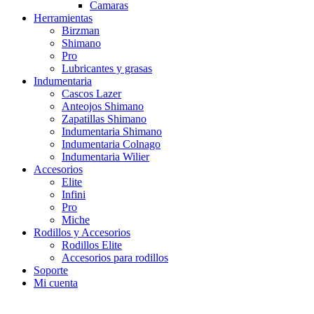
Camaras
Herramientas
Birzman
Shimano
Pro
Lubricantes y grasas
Indumentaria
Cascos Lazer
Anteojos Shimano
Zapatillas Shimano
Indumentaria Shimano
Indumentaria Colnago
Indumentaria Wilier
Accesorios
Elite
Infini
Pro
Miche
Rodillos y Accesorios
Rodillos Elite
Accesorios para rodillos
Soporte
Mi cuenta