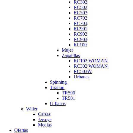
RC302
RC502
RC503
RC702
RC703
RC901
RC902
RC903
RP100
Mujer
Zapatillas
RC102 WOMAN
RC302 WOMAN
RC503W
Urbanas
Spinning
Triatlon
TR500
TR501
Urbanas
Wilier
Calzas
Jerseys
Medias
Ofertas