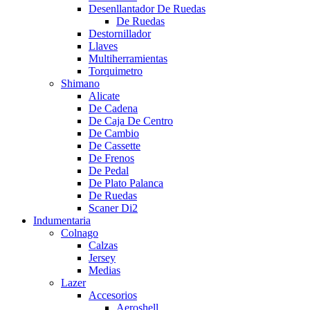
Desenllantador De Ruedas
De Ruedas
Destornillador
Llaves
Multiherramientas
Torquimetro
Shimano
Alicate
De Cadena
De Caja De Centro
De Cambio
De Cassette
De Frenos
De Pedal
De Plato Palanca
De Ruedas
Scaner Di2
Indumentaria
Colnago
Calzas
Jersey
Medias
Lazer
Accesorios
Aeroshell