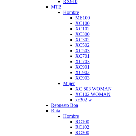
RX910
MTB
Hombre
ME100
XC100
XC102
XC300
XC302
XC502
XC503
XC701
XC703
XC901
XC902
XC903
Mujer
XC 503 WOMAN
XC102 WOMAN
xc302 w
Repuesto Boa
Ruta
Hombre
RC100
RC102
RC300