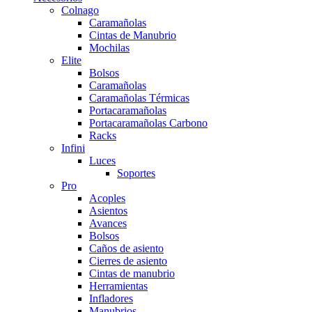
Colnago
Caramañolas
Cintas de Manubrio
Mochilas
Elite
Bolsos
Caramañolas
Caramañolas Térmicas
Portacaramañolas
Portacaramañolas Carbono
Racks
Infini
Luces
Soportes
Pro
Acoples
Asientos
Avances
Bolsos
Caños de asiento
Cierres de asiento
Cintas de manubrio
Herramientas
Infladores
Manubrios