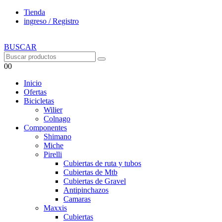
Tienda
ingreso / Registro
BUSCAR
0
0
Inicio
Ofertas
Bicicletas
Wilier
Colnago
Componentes
Shimano
Miche
Pirelli
Cubiertas de ruta y tubos
Cubiertas de Mtb
Cubiertas de Gravel
Antipinchazos
Camaras
Maxxis
Cubiertas