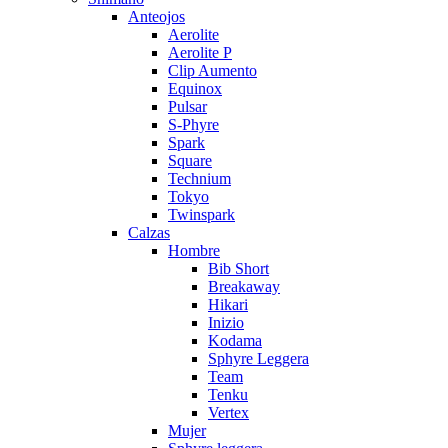
Anteojos
Aerolite
Aerolite P
Clip Aumento
Equinox
Pulsar
S-Phyre
Spark
Square
Technium
Tokyo
Twinspark
Calzas
Hombre
Bib Short
Breakaway
Hikari
Inizio
Kodama
Sphyre Leggera
Team
Tenku
Vertex
Mujer