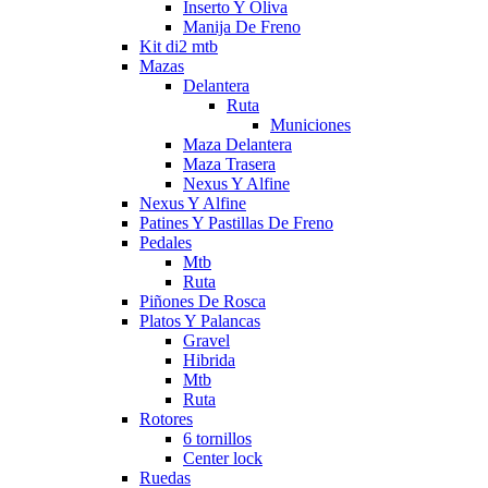
Inserto Y Oliva
Manija De Freno
Kit di2 mtb
Mazas
Delantera
Ruta
Municiones
Maza Delantera
Maza Trasera
Nexus Y Alfine
Nexus Y Alfine
Patines Y Pastillas De Freno
Pedales
Mtb
Ruta
Piñones De Rosca
Platos Y Palancas
Gravel
Hibrida
Mtb
Ruta
Rotores
6 tornillos
Center lock
Ruedas