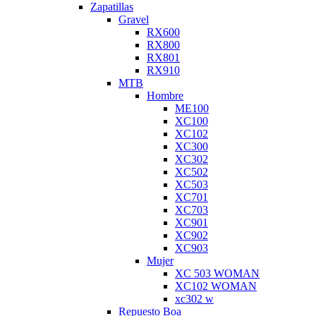
Zapatillas
Gravel
RX600
RX800
RX801
RX910
MTB
Hombre
ME100
XC100
XC102
XC300
XC302
XC502
XC503
XC701
XC703
XC901
XC902
XC903
Mujer
XC 503 WOMAN
XC102 WOMAN
xc302 w
Repuesto Boa