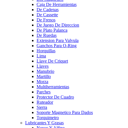
Caja De Herramientas
De Cadenas
De Cassette
De Frenos
De Juego De Direccion
De Plato Palanca
De Ruedas
Extension Para Valvula
Ganchos Para O-Ring
Horquillas
Lima
Llave De Criquet
Llaves
Manubrio
Martillo
Morza
Multiherramientas
Parches
Protector De Cuadro
Ruteador
Sierra
Soporte Magnetico Para Dados
Torquimetro
Lubricantes Y Grasas
Nexus Y Alfine