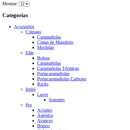
Mostrar:
Categorías
Accesorios
Colnago
Caramañolas
Cintas de Manubrio
Mochilas
Elite
Bolsos
Caramañolas
Caramañolas Térmicas
Portacaramañolas
Portacaramañolas Carbono
Racks
Infini
Luces
Soportes
Pro
Acoples
Asientos
Avances
Bolsos