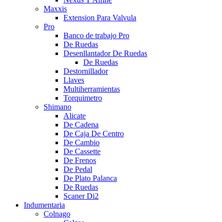
Maxxis
Extension Para Valvula
Pro
Banco de trabajo Pro
De Ruedas
Desenllantador De Ruedas
De Ruedas
Destornillador
Llaves
Multiherramientas
Torquimetro
Shimano
Alicate
De Cadena
De Caja De Centro
De Cambio
De Cassette
De Frenos
De Pedal
De Plato Palanca
De Ruedas
Scaner Di2
Indumentaria
Colnago