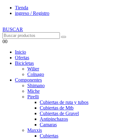
Tienda
ingreso / Registro
BUSCAR
0
0
Inicio
Ofertas
Bicicletas
Wilier
Colnago
Componentes
Shimano
Miche
Pirelli
Cubiertas de ruta y tubos
Cubiertas de Mtb
Cubiertas de Gravel
Antipinchazos
Camaras
Maxxis
Cubiertas