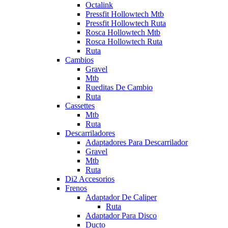
Octalink
Pressfit Hollowtech Mtb
Pressfit Hollowtech Ruta
Rosca Hollowtech Mtb
Rosca Hollowtech Ruta
Ruta
Cambios
Gravel
Mtb
Rueditas De Cambio
Ruta
Cassettes
Mtb
Ruta
Descarriladores
Adaptadores Para Descarrilador
Gravel
Mtb
Ruta
Di2 Accesorios
Frenos
Adaptador De Caliper
Ruta
Adaptador Para Disco
Ducto