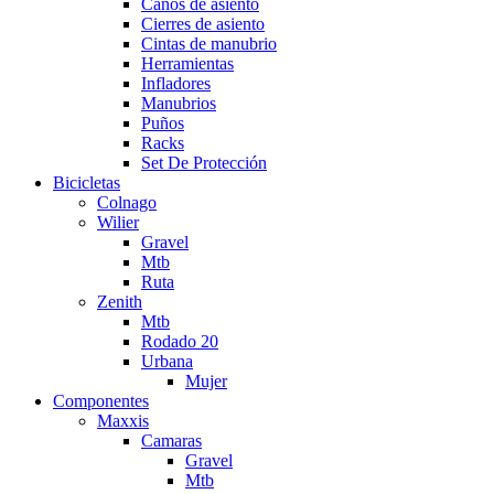
Caños de asiento
Cierres de asiento
Cintas de manubrio
Herramientas
Infladores
Manubrios
Puños
Racks
Set De Protección
Bicicletas
Colnago
Wilier
Gravel
Mtb
Ruta
Zenith
Mtb
Rodado 20
Urbana
Mujer
Componentes
Maxxis
Camaras
Gravel
Mtb