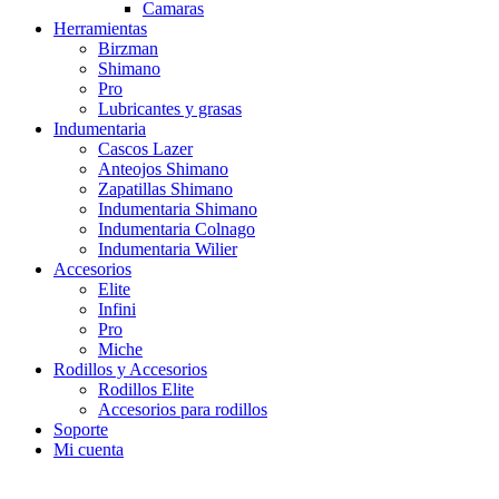
Camaras
Herramientas
Birzman
Shimano
Pro
Lubricantes y grasas
Indumentaria
Cascos Lazer
Anteojos Shimano
Zapatillas Shimano
Indumentaria Shimano
Indumentaria Colnago
Indumentaria Wilier
Accesorios
Elite
Infini
Pro
Miche
Rodillos y Accesorios
Rodillos Elite
Accesorios para rodillos
Soporte
Mi cuenta