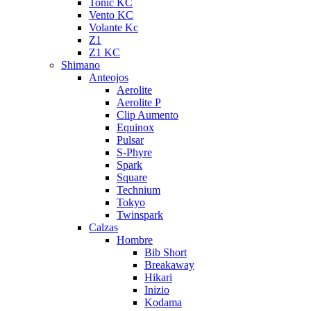
Tonic KC
Vento KC
Volante Kc
Z1
Z1 KC
Shimano
Anteojos
Aerolite
Aerolite P
Clip Aumento
Equinox
Pulsar
S-Phyre
Spark
Square
Technium
Tokyo
Twinspark
Calzas
Hombre
Bib Short
Breakaway
Hikari
Inizio
Kodama