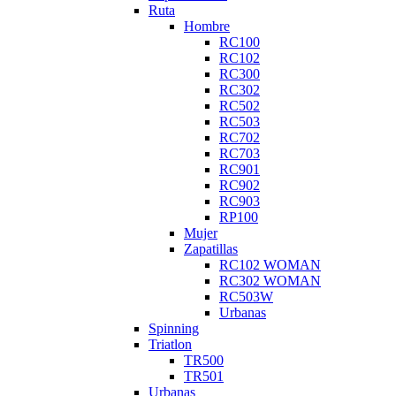
Ruta
Hombre
RC100
RC102
RC300
RC302
RC502
RC503
RC702
RC703
RC901
RC902
RC903
RP100
Mujer
Zapatillas
RC102 WOMAN
RC302 WOMAN
RC503W
Urbanas
Spinning
Triatlon
TR500
TR501
Urbanas