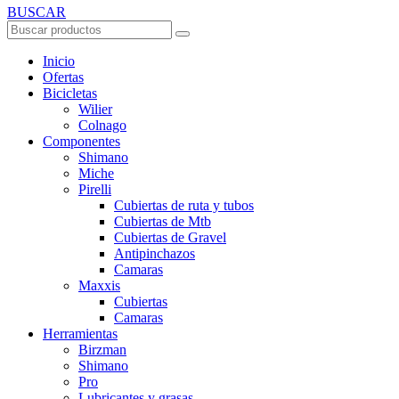
BUSCAR
Inicio
Ofertas
Bicicletas
Wilier
Colnago
Componentes
Shimano
Miche
Pirelli
Cubiertas de ruta y tubos
Cubiertas de Mtb
Cubiertas de Gravel
Antipinchazos
Camaras
Maxxis
Cubiertas
Camaras
Herramientas
Birzman
Shimano
Pro
Lubricantes y grasas