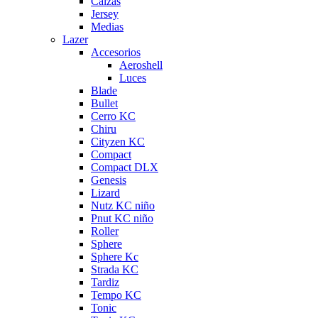
Calzas
Jersey
Medias
Lazer
Accesorios
Aeroshell
Luces
Blade
Bullet
Cerro KC
Chiru
Cityzen KC
Compact
Compact DLX
Genesis
Lizard
Nutz KC niño
Pnut KC niño
Roller
Sphere
Sphere Kc
Strada KC
Tardiz
Tempo KC
Tonic