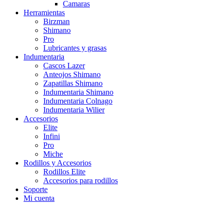
Camaras
Herramientas
Birzman
Shimano
Pro
Lubricantes y grasas
Indumentaria
Cascos Lazer
Anteojos Shimano
Zapatillas Shimano
Indumentaria Shimano
Indumentaria Colnago
Indumentaria Wilier
Accesorios
Elite
Infini
Pro
Miche
Rodillos y Accesorios
Rodillos Elite
Accesorios para rodillos
Soporte
Mi cuenta