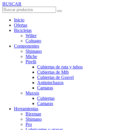
BUSCAR
Inicio
Ofertas
Bicicletas
Wilier
Colnago
Componentes
Shimano
Miche
Pirelli
Cubiertas de ruta y tubos
Cubiertas de Mtb
Cubiertas de Gravel
Antipinchazos
Camaras
Maxxis
Cubiertas
Camaras
Herramientas
Birzman
Shimano
Pro
Lubricantes y grasas