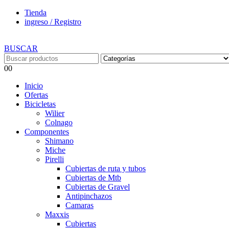
Tienda
ingreso / Registro
BUSCAR
0
0
Inicio
Ofertas
Bicicletas
Wilier
Colnago
Componentes
Shimano
Miche
Pirelli
Cubiertas de ruta y tubos
Cubiertas de Mtb
Cubiertas de Gravel
Antipinchazos
Camaras
Maxxis
Cubiertas