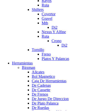
Rayos
Ruta
Shifters
Covertor
Gravel
Mtb
Di2
Nexus Y Alfine
Ruta
Crono
Di2
Tornillo
Freno
Platos Y Palancas
Herramientas
Birzman
Alicates
Bol Magnetico
Caja De Herramientas
De Cadenas
De Cassette
De Frenos
De Juego De Direccion
De Plato Palanca
De Ruedas