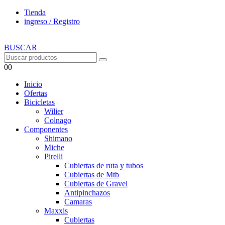
Tienda
ingreso / Registro
BUSCAR
0
0
Inicio
Ofertas
Bicicletas
Wilier
Colnago
Componentes
Shimano
Miche
Pirelli
Cubiertas de ruta y tubos
Cubiertas de Mtb
Cubiertas de Gravel
Antipinchazos
Camaras
Maxxis
Cubiertas