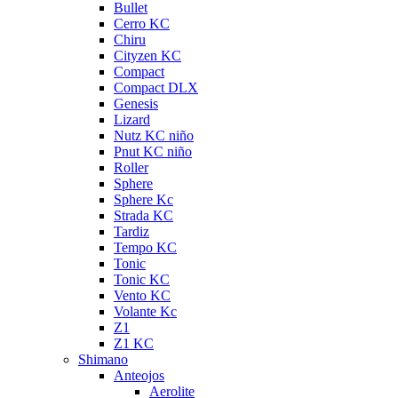
Bullet
Cerro KC
Chiru
Cityzen KC
Compact
Compact DLX
Genesis
Lizard
Nutz KC niño
Pnut KC niño
Roller
Sphere
Sphere Kc
Strada KC
Tardiz
Tempo KC
Tonic
Tonic KC
Vento KC
Volante Kc
Z1
Z1 KC
Shimano
Anteojos
Aerolite