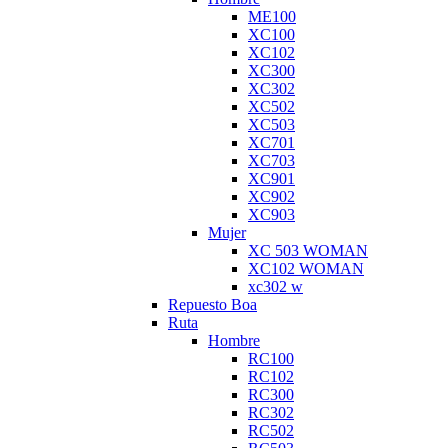
ME100
XC100
XC102
XC300
XC302
XC502
XC503
XC701
XC703
XC901
XC902
XC903
Mujer
XC 503 WOMAN
XC102 WOMAN
xc302 w
Repuesto Boa
Ruta
Hombre
RC100
RC102
RC300
RC302
RC502