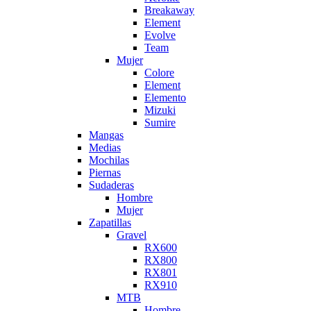
Breakaway
Element
Evolve
Team
Mujer
Colore
Element
Elemento
Mizuki
Sumire
Mangas
Medias
Mochilas
Piernas
Sudaderas
Hombre
Mujer
Zapatillas
Gravel
RX600
RX800
RX801
RX910
MTB
Hombre