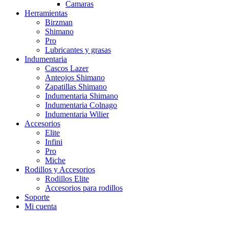
Camaras
Herramientas
Birzman
Shimano
Pro
Lubricantes y grasas
Indumentaria
Cascos Lazer
Anteojos Shimano
Zapatillas Shimano
Indumentaria Shimano
Indumentaria Colnago
Indumentaria Wilier
Accesorios
Elite
Infini
Pro
Miche
Rodillos y Accesorios
Rodillos Elite
Accesorios para rodillos
Soporte
Mi cuenta