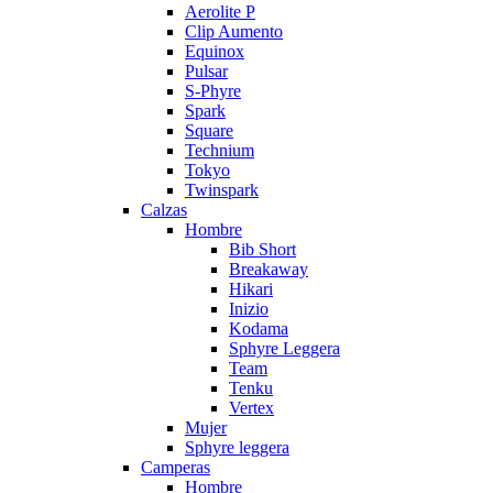
Aerolite P
Clip Aumento
Equinox
Pulsar
S-Phyre
Spark
Square
Technium
Tokyo
Twinspark
Calzas
Hombre
Bib Short
Breakaway
Hikari
Inizio
Kodama
Sphyre Leggera
Team
Tenku
Vertex
Mujer
Sphyre leggera
Camperas
Hombre