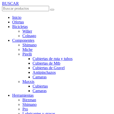
BUSCAR
Inicio
Ofertas
Bicicletas
Wilier
Colnago
Componentes
Shimano
Miche
Pirelli
Cubiertas de ruta y tubos
Cubiertas de Mtb
Cubiertas de Gravel
Antipinchazos
Camaras
Maxxis
Cubiertas
Camaras
Herramientas
Birzman
Shimano
Pro
Lubricantes y grasas