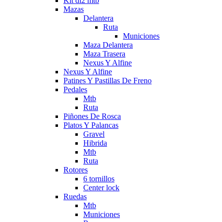
Kit di2 mtb
Mazas
Delantera
Ruta
Municiones
Maza Delantera
Maza Trasera
Nexus Y Alfine
Nexus Y Alfine
Patines Y Pastillas De Freno
Pedales
Mtb
Ruta
Piñones De Rosca
Platos Y Palancas
Gravel
Hibrida
Mtb
Ruta
Rotores
6 tornillos
Center lock
Ruedas
Mtb
Municiones