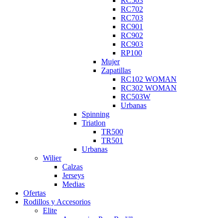
RC503
RC702
RC703
RC901
RC902
RC903
RP100
Mujer
Zapatillas
RC102 WOMAN
RC302 WOMAN
RC503W
Urbanas
Spinning
Triatlon
TR500
TR501
Urbanas
Wilier
Calzas
Jerseys
Medias
Ofertas
Rodillos y Accesorios
Elite