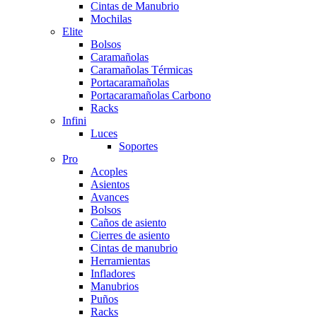
Cintas de Manubrio
Mochilas
Elite
Bolsos
Caramañolas
Caramañolas Térmicas
Portacaramañolas
Portacaramañolas Carbono
Racks
Infini
Luces
Soportes
Pro
Acoples
Asientos
Avances
Bolsos
Caños de asiento
Cierres de asiento
Cintas de manubrio
Herramientas
Infladores
Manubrios
Puños
Racks