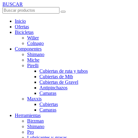
BUSCAR
Inicio
Ofertas
Bicicletas
Wilier
Colnago
Componentes
Shimano
Miche
Pirelli
Cubiertas de ruta y tubos
Cubiertas de Mtb
Cubiertas de Gravel
Antipinchazos
Camaras
Maxxis
Cubiertas
Camaras
Herramientas
Birzman
Shimano
Pro
Lubricantes y grasas