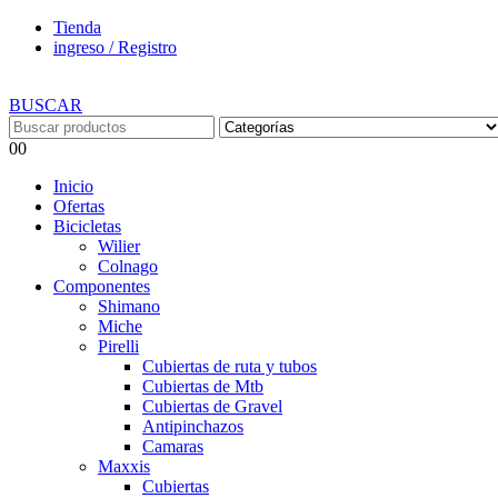
Tienda
ingreso / Registro
BUSCAR
0
0
Inicio
Ofertas
Bicicletas
Wilier
Colnago
Componentes
Shimano
Miche
Pirelli
Cubiertas de ruta y tubos
Cubiertas de Mtb
Cubiertas de Gravel
Antipinchazos
Camaras
Maxxis
Cubiertas