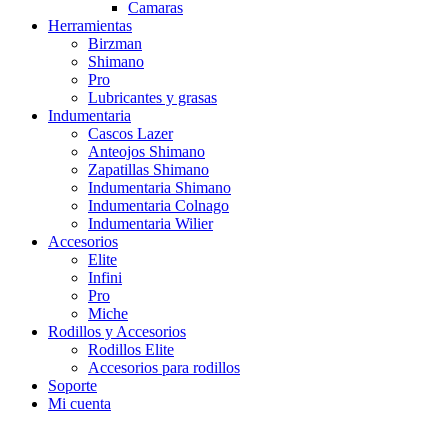
Camaras
Herramientas
Birzman
Shimano
Pro
Lubricantes y grasas
Indumentaria
Cascos Lazer
Anteojos Shimano
Zapatillas Shimano
Indumentaria Shimano
Indumentaria Colnago
Indumentaria Wilier
Accesorios
Elite
Infini
Pro
Miche
Rodillos y Accesorios
Rodillos Elite
Accesorios para rodillos
Soporte
Mi cuenta