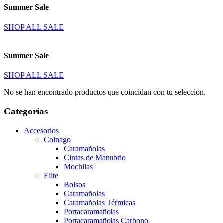
Summer Sale
SHOP ALL SALE
Summer Sale
SHOP ALL SALE
No se han encontrado productos que coincidan con tu selección.
Categorías
Accesorios
Colnago
Caramañolas
Cintas de Manubrio
Mochilas
Elite
Bolsos
Caramañolas
Caramañolas Térmicas
Portacaramañolas
Portacaramañolas Carbono