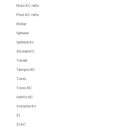
Nutz KC niño
Pnut KC niño
Roller
Sphere
Sphere Kc
Strada KC
Tardiz
Tempo KC
Tonic
Tonic KC
Vento KC
Volante Kc
Z1
Z1 KC