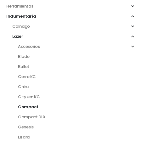
Herramientas
Indumentaria
Colnago
Lazer
Accesorios
Blade
Bullet
Cerro KC
Chiru
Cityzen KC
Compact
Compact DLX
Genesis
Lizard