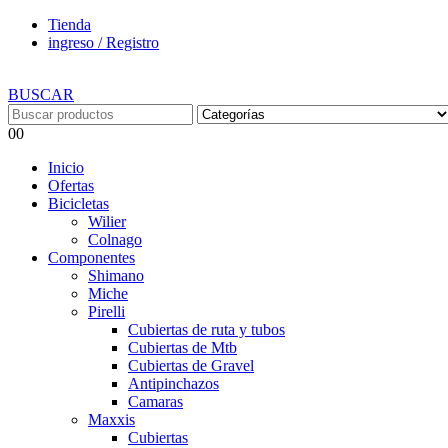
Tienda
ingreso / Registro
BUSCAR
0
0
Inicio
Ofertas
Bicicletas
Wilier
Colnago
Componentes
Shimano
Miche
Pirelli
Cubiertas de ruta y tubos
Cubiertas de Mtb
Cubiertas de Gravel
Antipinchazos
Camaras
Maxxis
Cubiertas