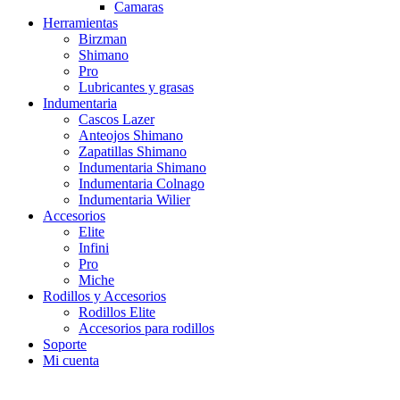
Camaras
Herramientas
Birzman
Shimano
Pro
Lubricantes y grasas
Indumentaria
Cascos Lazer
Anteojos Shimano
Zapatillas Shimano
Indumentaria Shimano
Indumentaria Colnago
Indumentaria Wilier
Accesorios
Elite
Infini
Pro
Miche
Rodillos y Accesorios
Rodillos Elite
Accesorios para rodillos
Soporte
Mi cuenta