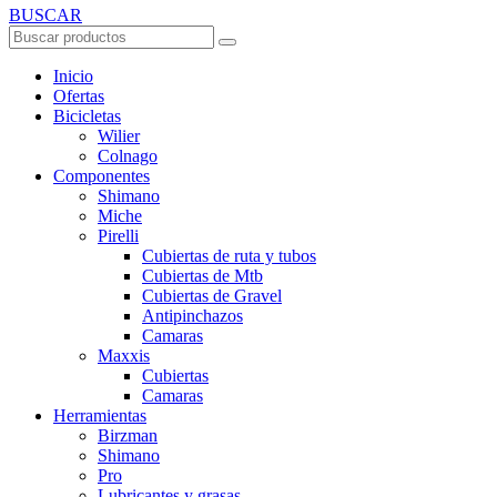
BUSCAR
Inicio
Ofertas
Bicicletas
Wilier
Colnago
Componentes
Shimano
Miche
Pirelli
Cubiertas de ruta y tubos
Cubiertas de Mtb
Cubiertas de Gravel
Antipinchazos
Camaras
Maxxis
Cubiertas
Camaras
Herramientas
Birzman
Shimano
Pro
Lubricantes y grasas