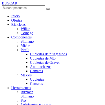
BUSCAR
Inicio
Ofertas
Bicicletas
Wilier
Colnago
Componentes
Shimano
Miche
Pirelli
Cubiertas de ruta y tubos
Cubiertas de Mtb
Cubiertas de Gravel
Antipinchazos
Camaras
Maxxis
Cubiertas
Camaras
Herramientas
Birzman
Shimano
Pro
Lubricantes y grasas