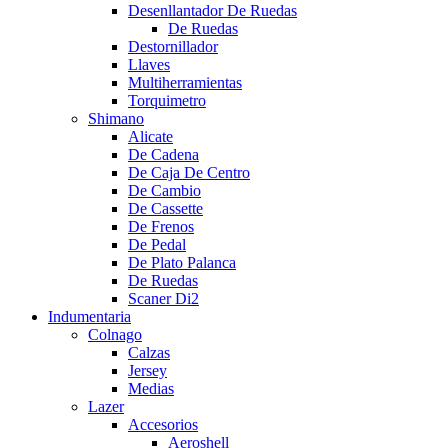
Desenllantador De Ruedas
De Ruedas
Destornillador
Llaves
Multiherramientas
Torquimetro
Shimano
Alicate
De Cadena
De Caja De Centro
De Cambio
De Cassette
De Frenos
De Pedal
De Plato Palanca
De Ruedas
Scaner Di2
Indumentaria
Colnago
Calzas
Jersey
Medias
Lazer
Accesorios
Aeroshell