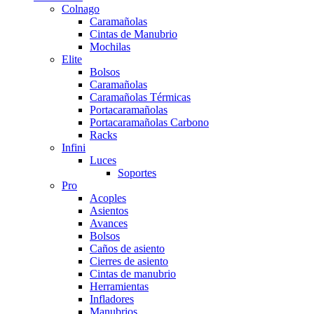
Colnago
Caramañolas
Cintas de Manubrio
Mochilas
Elite
Bolsos
Caramañolas
Caramañolas Térmicas
Portacaramañolas
Portacaramañolas Carbono
Racks
Infini
Luces
Soportes
Pro
Acoples
Asientos
Avances
Bolsos
Caños de asiento
Cierres de asiento
Cintas de manubrio
Herramientas
Infladores
Manubrios