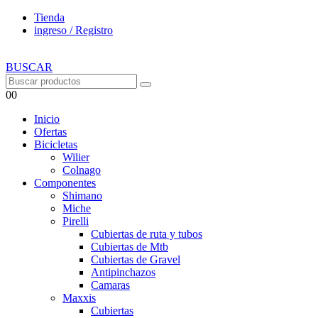
Tienda
ingreso / Registro
BUSCAR
0
0
Inicio
Ofertas
Bicicletas
Wilier
Colnago
Componentes
Shimano
Miche
Pirelli
Cubiertas de ruta y tubos
Cubiertas de Mtb
Cubiertas de Gravel
Antipinchazos
Camaras
Maxxis
Cubiertas