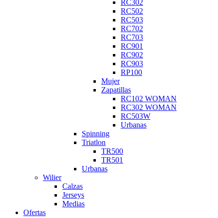
RC302
RC502
RC503
RC702
RC703
RC901
RC902
RC903
RP100
Mujer
Zapatillas
RC102 WOMAN
RC302 WOMAN
RC503W
Urbanas
Spinning
Triatlon
TR500
TR501
Urbanas
Wilier
Calzas
Jerseys
Medias
Ofertas