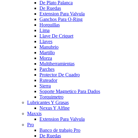
De Plato Palanca
De Ruedas
Extension Para Valvula
Ganchos Para O-Ring
Horquillas
Lima
Llave De Criquet
Llaves
Manubrio
Martillo
Morza
Multiherramientas
Parches
Protector De Cuadro
Ruteador
Sierra
Soporte Magnetico Para Dados
Torquimetro
Lubricantes Y Grasas
Nexus Y Alfine
Maxxis
Extension Para Valvula
Pro
Banco de trabajo Pro
De Ruedas