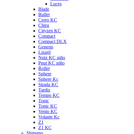
Luces
Blade
Bullet
Cerro KC
Chiru
Cityzen KC
Compact
Compact DLX
Genesis
Lizard
Nutz KC niño
Pnut KC niño
Roller
Sphere
Sphere Kc
Strada KC
Tardiz
Tempo KC
Tonic
Tonic KC
Vento KC
Volante Kc
Z1
Z1 KC
Shimano