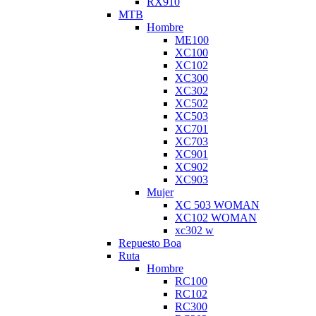
RX910
MTB
Hombre
ME100
XC100
XC102
XC300
XC302
XC502
XC503
XC701
XC703
XC901
XC902
XC903
Mujer
XC 503 WOMAN
XC102 WOMAN
xc302 w
Repuesto Boa
Ruta
Hombre
RC100
RC102
RC300