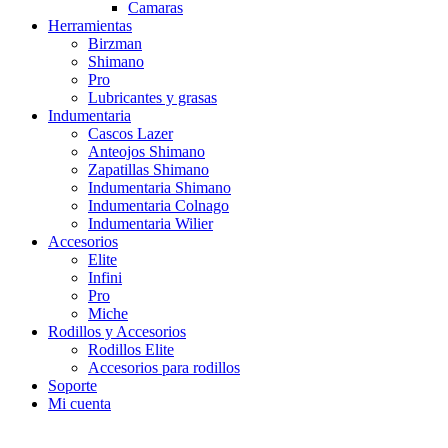
Camaras
Herramientas
Birzman
Shimano
Pro
Lubricantes y grasas
Indumentaria
Cascos Lazer
Anteojos Shimano
Zapatillas Shimano
Indumentaria Shimano
Indumentaria Colnago
Indumentaria Wilier
Accesorios
Elite
Infini
Pro
Miche
Rodillos y Accesorios
Rodillos Elite
Accesorios para rodillos
Soporte
Mi cuenta