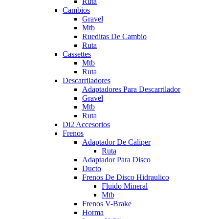
Ruta
Cambios
Gravel
Mtb
Rueditas De Cambio
Ruta
Cassettes
Mtb
Ruta
Descarriladores
Adaptadores Para Descarrilador
Gravel
Mtb
Ruta
Di2 Accesorios
Frenos
Adaptador De Caliper
Ruta
Adaptador Para Disco
Ducto
Frenos De Disco Hidraulico
Fluido Mineral
Mtb
Frenos V-Brake
Horma