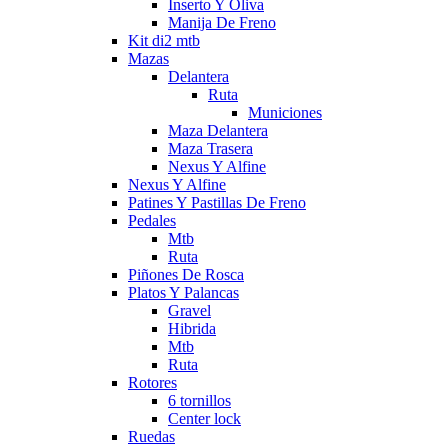
Inserto Y Oliva
Manija De Freno
Kit di2 mtb
Mazas
Delantera
Ruta
Municiones
Maza Delantera
Maza Trasera
Nexus Y Alfine
Nexus Y Alfine
Patines Y Pastillas De Freno
Pedales
Mtb
Ruta
Piñones De Rosca
Platos Y Palancas
Gravel
Hibrida
Mtb
Ruta
Rotores
6 tornillos
Center lock
Ruedas