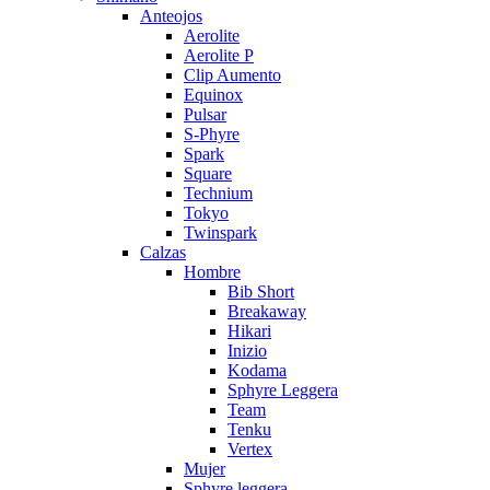
Anteojos
Aerolite
Aerolite P
Clip Aumento
Equinox
Pulsar
S-Phyre
Spark
Square
Technium
Tokyo
Twinspark
Calzas
Hombre
Bib Short
Breakaway
Hikari
Inizio
Kodama
Sphyre Leggera
Team
Tenku
Vertex
Mujer
Sphyre leggera