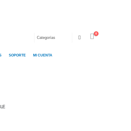
0
S
SOPORTE
MI CUENTA
AZER
,
LUCES
LE