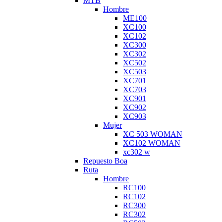
MTB
Hombre
ME100
XC100
XC102
XC300
XC302
XC502
XC503
XC701
XC703
XC901
XC902
XC903
Mujer
XC 503 WOMAN
XC102 WOMAN
xc302 w
Repuesto Boa
Ruta
Hombre
RC100
RC102
RC300
RC302