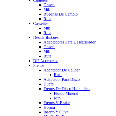
Cambios
Gravel
Mtb
Rueditas De Cambio
Ruta
Cassettes
Mtb
Ruta
Descarriladores
Adaptadores Para Descarrilador
Gravel
Mtb
Ruta
Di2 Accesorios
Frenos
Adaptador De Caliper
Ruta
Adaptador Para Disco
Ducto
Frenos De Disco Hidraulico
Fluido Mineral
Mtb
Frenos V-Brake
Horma
Inserto Y Oliva