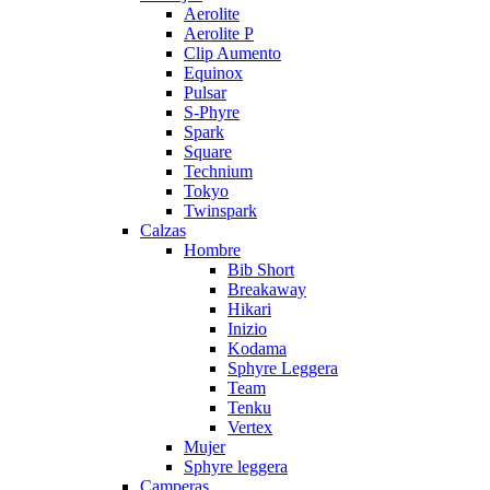
Aerolite
Aerolite P
Clip Aumento
Equinox
Pulsar
S-Phyre
Spark
Square
Technium
Tokyo
Twinspark
Calzas
Hombre
Bib Short
Breakaway
Hikari
Inizio
Kodama
Sphyre Leggera
Team
Tenku
Vertex
Mujer
Sphyre leggera
Camperas