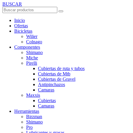
BUSCAR
Inicio
Ofertas
Bicicletas
Wilier
Colnago
Componentes
Shimano
Miche
Pirelli
Cubiertas de ruta y tubos
Cubiertas de Mtb
Cubiertas de Gravel
Antipinchazos
Camaras
Maxxis
Cubiertas
Camaras
Herramientas
Birzman
Shimano
Pro
Lubricantes y grasas