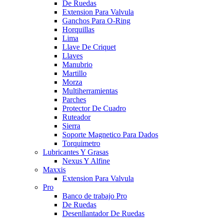
De Ruedas
Extension Para Valvula
Ganchos Para O-Ring
Horquillas
Lima
Llave De Criquet
Llaves
Manubrio
Martillo
Morza
Multiherramientas
Parches
Protector De Cuadro
Ruteador
Sierra
Soporte Magnetico Para Dados
Torquimetro
Lubricantes Y Grasas
Nexus Y Alfine
Maxxis
Extension Para Valvula
Pro
Banco de trabajo Pro
De Ruedas
Desenllantador De Ruedas