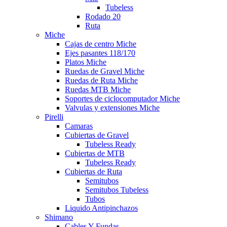
Tubeless
Rodado 20
Ruta
Miche
Cajas de centro Miche
Ejes pasantes 118/170
Platos Miche
Ruedas de Gravel Miche
Ruedas de Ruta Miche
Ruedas MTB Miche
Soportes de ciclocomputador Miche
Valvulas y extensiones Miche
Pirelli
Camaras
Cubiertas de Gravel
Tubeless Ready
Cubiertas de MTB
Tubeless Ready
Cubiertas de Ruta
Semitubos
Semitubos Tubeless
Tubos
Liquido Antipinchazos
Shimano
Cables Y Fundas