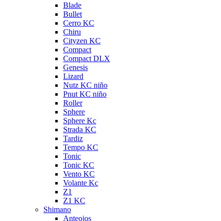
Blade
Bullet
Cerro KC
Chiru
Cityzen KC
Compact
Compact DLX
Genesis
Lizard
Nutz KC niño
Pnut KC niño
Roller
Sphere
Sphere Kc
Strada KC
Tardiz
Tempo KC
Tonic
Tonic KC
Vento KC
Volante Kc
Z1
Z1 KC
Shimano
Anteojos