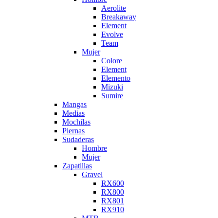
Aerolite
Breakaway
Element
Evolve
Team
Mujer
Colore
Element
Elemento
Mizuki
Sumire
Mangas
Medias
Mochilas
Piernas
Sudaderas
Hombre
Mujer
Zapatillas
Gravel
RX600
RX800
RX801
RX910