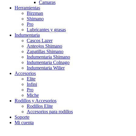
Camaras
Herramientas
Birzman
Shimano
Pro
Lubricantes y grasas
Indumentaria
Cascos Lazer
Anteojos Shimano
Zapatillas Shimano
Indumentaria Shimano
Indumentaria Colnago
Indumentaria Wilier
Accesorios
Elite
Infini
Pro
Miche
Rodillos y Accesorios
Rodillos Elite
Accesorios para rodillos
Soporte
Mi cuenta