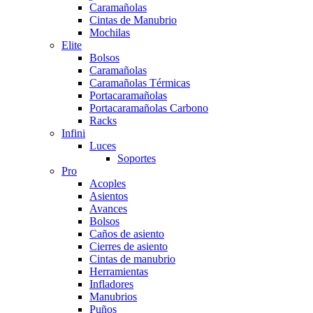
Caramañolas
Cintas de Manubrio
Mochilas
Elite
Bolsos
Caramañolas
Caramañolas Térmicas
Portacaramañolas
Portacaramañolas Carbono
Racks
Infini
Luces
Soportes
Pro
Acoples
Asientos
Avances
Bolsos
Caños de asiento
Cierres de asiento
Cintas de manubrio
Herramientas
Infladores
Manubrios
Puños