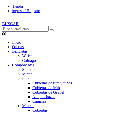
Tienda
ingreso / Registro
BUSCAR
0
0
Inicio
Ofertas
Bicicletas
Wilier
Colnago
Componentes
Shimano
Miche
Pirelli
Cubiertas de ruta y tubos
Cubiertas de Mtb
Cubiertas de Gravel
Antipinchazos
Camaras
Maxxis
Cubiertas