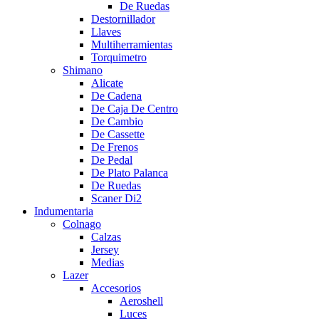
De Ruedas
Destornillador
Llaves
Multiherramientas
Torquimetro
Shimano
Alicate
De Cadena
De Caja De Centro
De Cambio
De Cassette
De Frenos
De Pedal
De Plato Palanca
De Ruedas
Scaner Di2
Indumentaria
Colnago
Calzas
Jersey
Medias
Lazer
Accesorios
Aeroshell
Luces