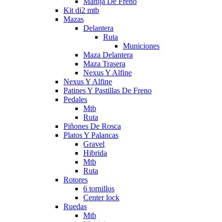
Manija De Freno
Kit di2 mtb
Mazas
Delantera
Ruta
Municiones
Maza Delantera
Maza Trasera
Nexus Y Alfine
Nexus Y Alfine
Patines Y Pastillas De Freno
Pedales
Mtb
Ruta
Piñones De Rosca
Platos Y Palancas
Gravel
Hibrida
Mtb
Ruta
Rotores
6 tornillos
Center lock
Ruedas
Mtb