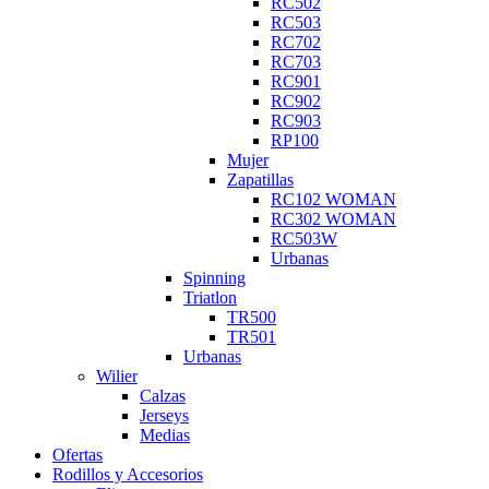
RC502
RC503
RC702
RC703
RC901
RC902
RC903
RP100
Mujer
Zapatillas
RC102 WOMAN
RC302 WOMAN
RC503W
Urbanas
Spinning
Triatlon
TR500
TR501
Urbanas
Wilier
Calzas
Jerseys
Medias
Ofertas
Rodillos y Accesorios