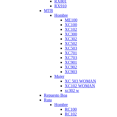
RX801
RX910
MTB
Hombre
ME100
XC100
XC102
XC300
XC302
XC502
XC503
XC701
XC703
XC901
XC902
XC903
Mujer
XC 503 WOMAN
XC102 WOMAN
xc302 w
Repuesto Boa
Ruta
Hombre
RC100
RC102