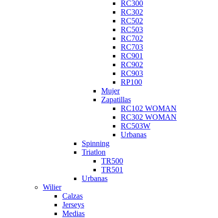
RC300
RC302
RC502
RC503
RC702
RC703
RC901
RC902
RC903
RP100
Mujer
Zapatillas
RC102 WOMAN
RC302 WOMAN
RC503W
Urbanas
Spinning
Triatlon
TR500
TR501
Urbanas
Wilier
Calzas
Jerseys
Medias