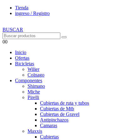
Tienda
ingreso / Registro
BUSCAR
0
0
Inicio
Ofertas
Bicicletas
Wilier
Colnago
Componentes
Shimano
Miche
Pirelli
Cubiertas de ruta y tubos
Cubiertas de Mtb
Cubiertas de Gravel
Antipinchazos
Camaras
Maxxis
Cubiertas