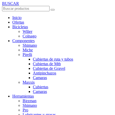
BUSCAR
Inicio
Ofertas
Bicicletas
Wilier
Colnago
Componentes
Shimano
Miche
Pirelli
Cubiertas de ruta y tubos
Cubiertas de Mtb
Cubiertas de Gravel
Antipinchazos
Camaras
Maxxis
Cubiertas
Camaras
Herramientas
Birzman
Shimano
Pro
Lubricantes y grasas