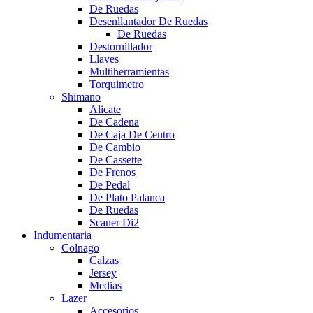
De Ruedas
Desenllantador De Ruedas
De Ruedas
Destornillador
Llaves
Multiherramientas
Torquimetro
Shimano
Alicate
De Cadena
De Caja De Centro
De Cambio
De Cassette
De Frenos
De Pedal
De Plato Palanca
De Ruedas
Scaner Di2
Indumentaria
Colnago
Calzas
Jersey
Medias
Lazer
Accesorios