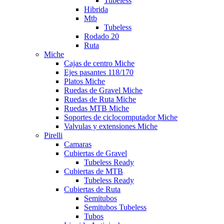
Tubeless
Hibrida
Mtb
Tubeless
Rodado 20
Ruta
Miche
Cajas de centro Miche
Ejes pasantes 118/170
Platos Miche
Ruedas de Gravel Miche
Ruedas de Ruta Miche
Ruedas MTB Miche
Soportes de ciclocomputador Miche
Valvulas y extensiones Miche
Pirelli
Camaras
Cubiertas de Gravel
Tubeless Ready
Cubiertas de MTB
Tubeless Ready
Cubiertas de Ruta
Semitubos
Semitubos Tubeless
Tubos