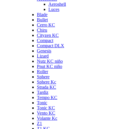
Aeroshell
Luces
Blade
Bullet
Cerro KC
Chiru
Cityzen KC
Compact
Compact DLX
Genesis
Lizard
Nutz KC niño
Pnut KC niño
Roller
Sphere
Sphere Kc
Strada KC
Tardiz
Tempo KC
Tonic
Tonic KC
Vento KC
Volante Kc
Z1
Z1 KC