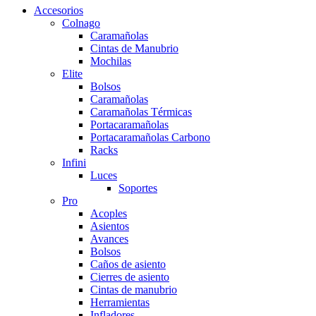
Accesorios
Colnago
Caramañolas
Cintas de Manubrio
Mochilas
Elite
Bolsos
Caramañolas
Caramañolas Térmicas
Portacaramañolas
Portacaramañolas Carbono
Racks
Infini
Luces
Soportes
Pro
Acoples
Asientos
Avances
Bolsos
Caños de asiento
Cierres de asiento
Cintas de manubrio
Herramientas
Infladores