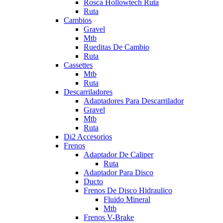
Rosca Hollowtech Ruta
Ruta
Cambios
Gravel
Mtb
Rueditas De Cambio
Ruta
Cassettes
Mtb
Ruta
Descarriladores
Adaptadores Para Descarrilador
Gravel
Mtb
Ruta
Di2 Accesorios
Frenos
Adaptador De Caliper
Ruta
Adaptador Para Disco
Ducto
Frenos De Disco Hidraulico
Fluido Mineral
Mtb
Frenos V-Brake