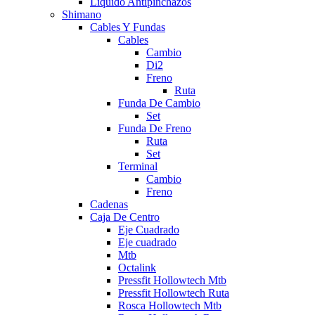
Liquido Antipinchazos
Shimano
Cables Y Fundas
Cables
Cambio
Di2
Freno
Ruta
Funda De Cambio
Set
Funda De Freno
Ruta
Set
Terminal
Cambio
Freno
Cadenas
Caja De Centro
Eje Cuadrado
Eje cuadrado
Mtb
Octalink
Pressfit Hollowtech Mtb
Pressfit Hollowtech Ruta
Rosca Hollowtech Mtb