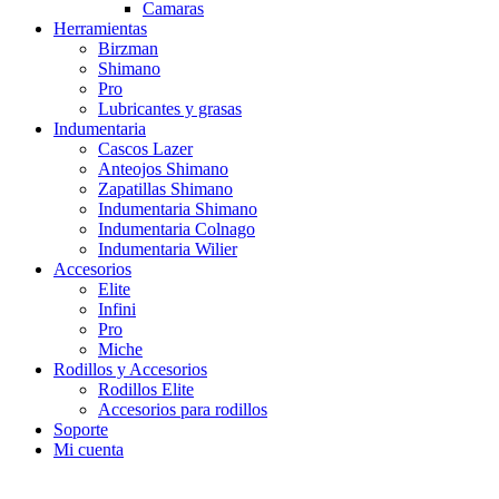
Camaras
Herramientas
Birzman
Shimano
Pro
Lubricantes y grasas
Indumentaria
Cascos Lazer
Anteojos Shimano
Zapatillas Shimano
Indumentaria Shimano
Indumentaria Colnago
Indumentaria Wilier
Accesorios
Elite
Infini
Pro
Miche
Rodillos y Accesorios
Rodillos Elite
Accesorios para rodillos
Soporte
Mi cuenta