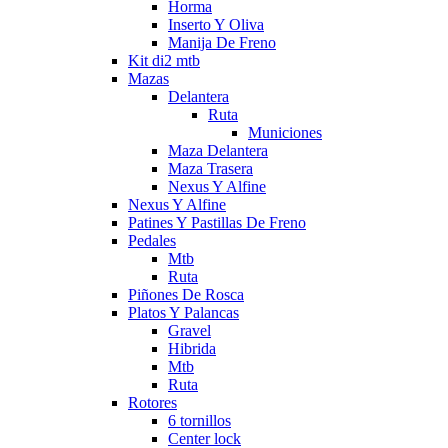
Horma
Inserto Y Oliva
Manija De Freno
Kit di2 mtb
Mazas
Delantera
Ruta
Municiones
Maza Delantera
Maza Trasera
Nexus Y Alfine
Nexus Y Alfine
Patines Y Pastillas De Freno
Pedales
Mtb
Ruta
Piñones De Rosca
Platos Y Palancas
Gravel
Hibrida
Mtb
Ruta
Rotores
6 tornillos
Center lock