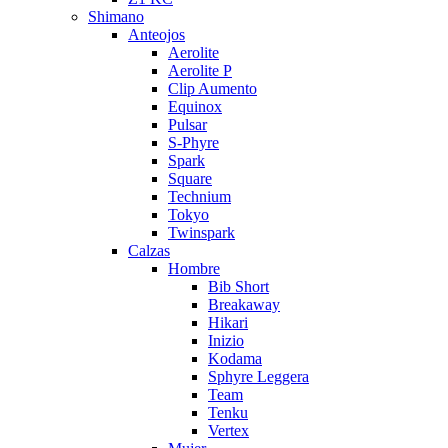
Shimano
Anteojos
Aerolite
Aerolite P
Clip Aumento
Equinox
Pulsar
S-Phyre
Spark
Square
Technium
Tokyo
Twinspark
Calzas
Hombre
Bib Short
Breakaway
Hikari
Inizio
Kodama
Sphyre Leggera
Team
Tenku
Vertex