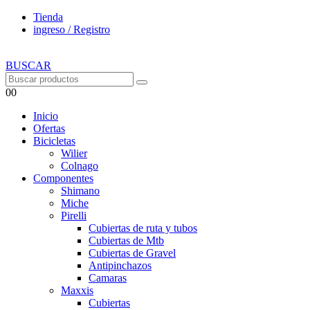
Tienda
ingreso / Registro
BUSCAR
0
0
Inicio
Ofertas
Bicicletas
Wilier
Colnago
Componentes
Shimano
Miche
Pirelli
Cubiertas de ruta y tubos
Cubiertas de Mtb
Cubiertas de Gravel
Antipinchazos
Camaras
Maxxis
Cubiertas