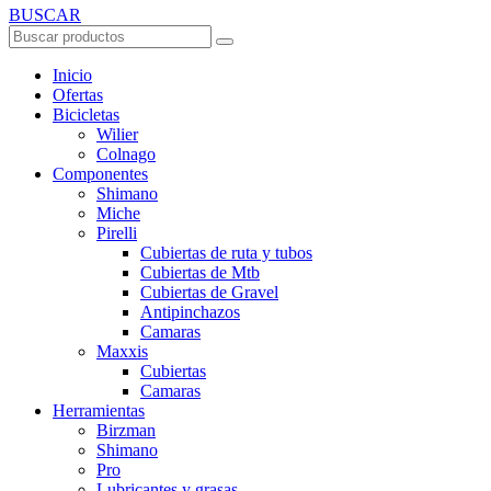
BUSCAR
Inicio
Ofertas
Bicicletas
Wilier
Colnago
Componentes
Shimano
Miche
Pirelli
Cubiertas de ruta y tubos
Cubiertas de Mtb
Cubiertas de Gravel
Antipinchazos
Camaras
Maxxis
Cubiertas
Camaras
Herramientas
Birzman
Shimano
Pro
Lubricantes y grasas