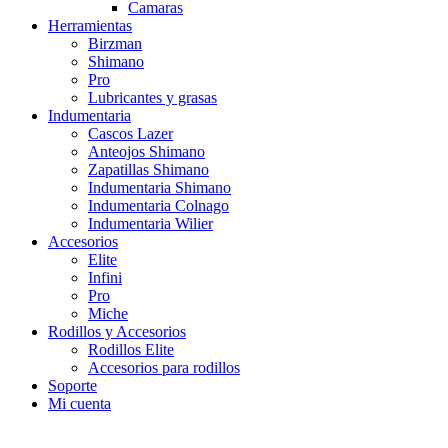
Camaras
Herramientas
Birzman
Shimano
Pro
Lubricantes y grasas
Indumentaria
Cascos Lazer
Anteojos Shimano
Zapatillas Shimano
Indumentaria Shimano
Indumentaria Colnago
Indumentaria Wilier
Accesorios
Elite
Infini
Pro
Miche
Rodillos y Accesorios
Rodillos Elite
Accesorios para rodillos
Soporte
Mi cuenta