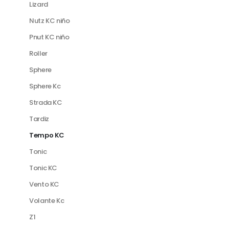
Lizard
Nutz KC niño
Pnut KC niño
Roller
Sphere
Sphere Kc
Strada KC
Tardiz
Tempo KC
Tonic
Tonic KC
Vento KC
Volante Kc
Z1