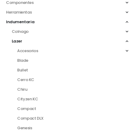
Componentes
Herramientas
Indumentaria
Colnago
Lazer
Accesorios
Blade
Bullet
Cerro KC
Chiru
Cityzen KC
Compact
Compact DLX
Genesis