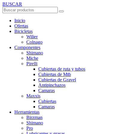
BUSCAR
Inicio
Ofertas
Bicicletas
Wilier
Colnago
Componentes
Shimano
Miche
Pirelli
Cubiertas de ruta y tubos
Cubiertas de Mtb
Cubiertas de Gravel
Antipinchazos
Camaras
Maxxis
Cubiertas
Camaras
Herramientas
Birzman
Shimano
Pro
Lubricantes y grasas