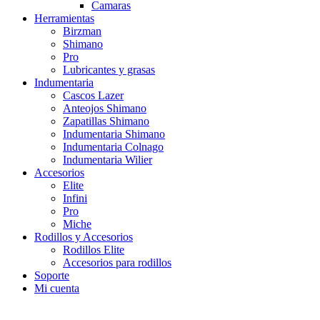
Camaras
Herramientas
Birzman
Shimano
Pro
Lubricantes y grasas
Indumentaria
Cascos Lazer
Anteojos Shimano
Zapatillas Shimano
Indumentaria Shimano
Indumentaria Colnago
Indumentaria Wilier
Accesorios
Elite
Infini
Pro
Miche
Rodillos y Accesorios
Rodillos Elite
Accesorios para rodillos
Soporte
Mi cuenta