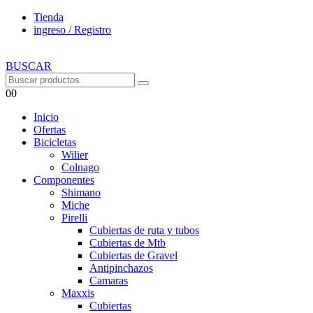
Tienda
ingreso / Registro
BUSCAR
0
0
Inicio
Ofertas
Bicicletas
Wilier
Colnago
Componentes
Shimano
Miche
Pirelli
Cubiertas de ruta y tubos
Cubiertas de Mtb
Cubiertas de Gravel
Antipinchazos
Camaras
Maxxis
Cubiertas