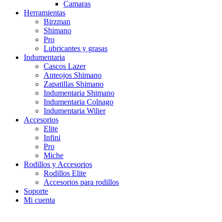
Camaras
Herramientas
Birzman
Shimano
Pro
Lubricantes y grasas
Indumentaria
Cascos Lazer
Anteojos Shimano
Zapatillas Shimano
Indumentaria Shimano
Indumentaria Colnago
Indumentaria Wilier
Accesorios
Elite
Infini
Pro
Miche
Rodillos y Accesorios
Rodillos Elite
Accesorios para rodillos
Soporte
Mi cuenta