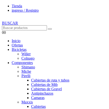
Tienda
ingreso / Registro
BUSCAR
0
0
Inicio
Ofertas
Bicicletas
Wilier
Colnago
Componentes
Shimano
Miche
Pirelli
Cubiertas de ruta y tubos
Cubiertas de Mtb
Cubiertas de Gravel
Antipinchazos
Camaras
Maxxis
Cubiertas