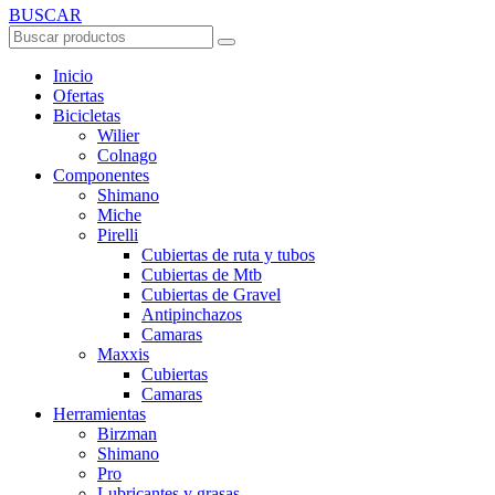
BUSCAR
Inicio
Ofertas
Bicicletas
Wilier
Colnago
Componentes
Shimano
Miche
Pirelli
Cubiertas de ruta y tubos
Cubiertas de Mtb
Cubiertas de Gravel
Antipinchazos
Camaras
Maxxis
Cubiertas
Camaras
Herramientas
Birzman
Shimano
Pro
Lubricantes y grasas