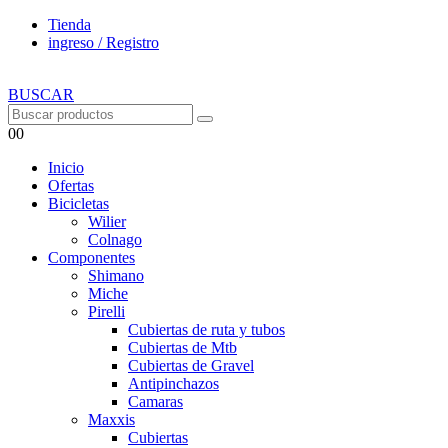
Tienda
ingreso / Registro
BUSCAR
0
0
Inicio
Ofertas
Bicicletas
Wilier
Colnago
Componentes
Shimano
Miche
Pirelli
Cubiertas de ruta y tubos
Cubiertas de Mtb
Cubiertas de Gravel
Antipinchazos
Camaras
Maxxis
Cubiertas