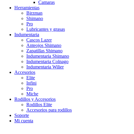
Camaras
Herramientas
Birzman
Shimano
Pro
Lubricantes y grasas
Indumentaria
Cascos Lazer
Anteojos Shimano
Zapatillas Shimano
Indumentaria Shimano
Indumentaria Colnago
Indumentaria Wilier
Accesorios
Elite
Infini
Pro
Miche
Rodillos y Accesorios
Rodillos Elite
Accesorios para rodillos
Soporte
Mi cuenta