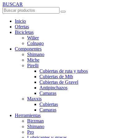
BUSCAR
Inicio
Ofertas
Bicicletas
Wilier
Colnago
Componentes
Shimano
Miche
Pirelli
Cubiertas de ruta y tubos
Cubiertas de Mtb
Cubiertas de Gravel
Antipinchazos
Camaras
Maxxis
Cubiertas
Camaras
Herramientas
Birzman
Shimano
Pro
Lubricantes y grasas