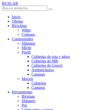
BUSCAR
Inicio
Ofertas
Bicicletas
Wilier
Colnago
Componentes
Shimano
Miche
Pirelli
Cubiertas de ruta y tubos
Cubiertas de Mtb
Cubiertas de Gravel
Antipinchazos
Camaras
Maxxis
Cubiertas
Camaras
Herramientas
Birzman
Shimano
Pro
Lubricantes y grasas