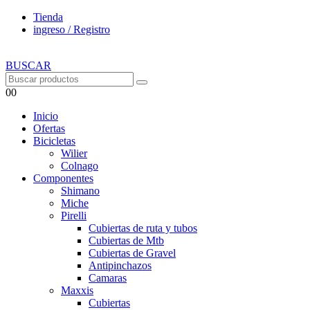
Tienda
ingreso / Registro
BUSCAR
0
0
Inicio
Ofertas
Bicicletas
Wilier
Colnago
Componentes
Shimano
Miche
Pirelli
Cubiertas de ruta y tubos
Cubiertas de Mtb
Cubiertas de Gravel
Antipinchazos
Camaras
Maxxis
Cubiertas