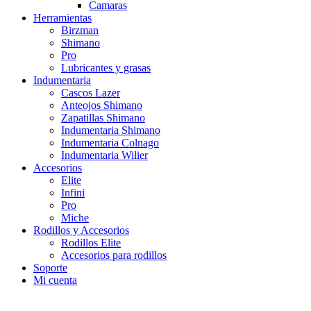
Camaras
Herramientas
Birzman
Shimano
Pro
Lubricantes y grasas
Indumentaria
Cascos Lazer
Anteojos Shimano
Zapatillas Shimano
Indumentaria Shimano
Indumentaria Colnago
Indumentaria Wilier
Accesorios
Elite
Infini
Pro
Miche
Rodillos y Accesorios
Rodillos Elite
Accesorios para rodillos
Soporte
Mi cuenta