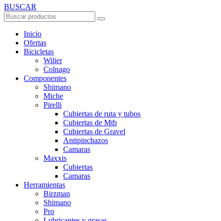
BUSCAR
Inicio
Ofertas
Bicicletas
Wilier
Colnago
Componentes
Shimano
Miche
Pirelli
Cubiertas de ruta y tubos
Cubiertas de Mtb
Cubiertas de Gravel
Antipinchazos
Camaras
Maxxis
Cubiertas
Camaras
Herramientas
Birzman
Shimano
Pro
Lubricantes y grasas