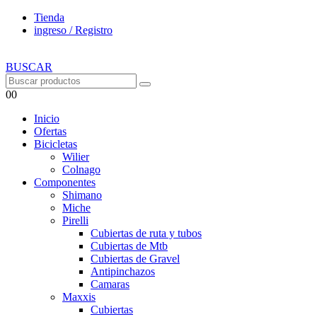
Tienda
ingreso / Registro
BUSCAR
0
0
Inicio
Ofertas
Bicicletas
Wilier
Colnago
Componentes
Shimano
Miche
Pirelli
Cubiertas de ruta y tubos
Cubiertas de Mtb
Cubiertas de Gravel
Antipinchazos
Camaras
Maxxis
Cubiertas