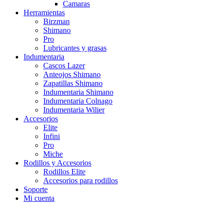
Camaras
Herramientas
Birzman
Shimano
Pro
Lubricantes y grasas
Indumentaria
Cascos Lazer
Anteojos Shimano
Zapatillas Shimano
Indumentaria Shimano
Indumentaria Colnago
Indumentaria Wilier
Accesorios
Elite
Infini
Pro
Miche
Rodillos y Accesorios
Rodillos Elite
Accesorios para rodillos
Soporte
Mi cuenta