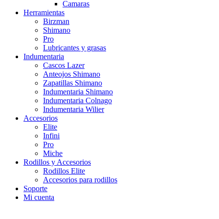
Camaras
Herramientas
Birzman
Shimano
Pro
Lubricantes y grasas
Indumentaria
Cascos Lazer
Anteojos Shimano
Zapatillas Shimano
Indumentaria Shimano
Indumentaria Colnago
Indumentaria Wilier
Accesorios
Elite
Infini
Pro
Miche
Rodillos y Accesorios
Rodillos Elite
Accesorios para rodillos
Soporte
Mi cuenta