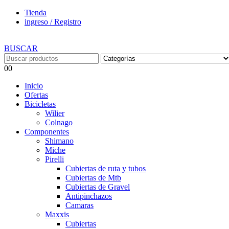
Tienda
ingreso / Registro
BUSCAR
0
0
Inicio
Ofertas
Bicicletas
Wilier
Colnago
Componentes
Shimano
Miche
Pirelli
Cubiertas de ruta y tubos
Cubiertas de Mtb
Cubiertas de Gravel
Antipinchazos
Camaras
Maxxis
Cubiertas