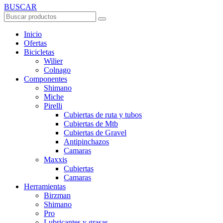
BUSCAR
Inicio
Ofertas
Bicicletas
Wilier
Colnago
Componentes
Shimano
Miche
Pirelli
Cubiertas de ruta y tubos
Cubiertas de Mtb
Cubiertas de Gravel
Antipinchazos
Camaras
Maxxis
Cubiertas
Camaras
Herramientas
Birzman
Shimano
Pro
Lubricantes y grasas