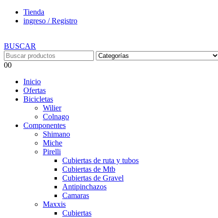
Tienda
ingreso / Registro
BUSCAR
0
0
Inicio
Ofertas
Bicicletas
Wilier
Colnago
Componentes
Shimano
Miche
Pirelli
Cubiertas de ruta y tubos
Cubiertas de Mtb
Cubiertas de Gravel
Antipinchazos
Camaras
Maxxis
Cubiertas