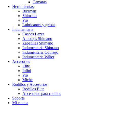
Camaras
Herramientas
Birzman
Shimano
Pro
Lubricantes y grasas
Indumentaria
Cascos Lazer
Anteojos Shimano
Zapatillas Shimano
Indumentaria Shimano
Indumentaria Colnago
Indumentaria Wilier
Accesorios
Elite
Infini
Pro
Miche
Rodillos y Accesorios
Rodillos Elite
Accesorios para rodillos
Soporte
Mi cuenta