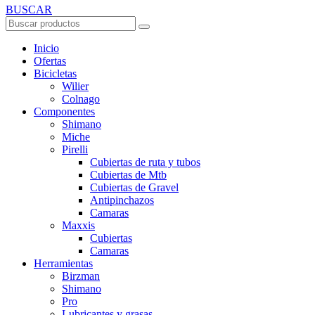
BUSCAR
Inicio
Ofertas
Bicicletas
Wilier
Colnago
Componentes
Shimano
Miche
Pirelli
Cubiertas de ruta y tubos
Cubiertas de Mtb
Cubiertas de Gravel
Antipinchazos
Camaras
Maxxis
Cubiertas
Camaras
Herramientas
Birzman
Shimano
Pro
Lubricantes y grasas