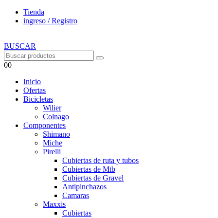
Tienda
ingreso / Registro
BUSCAR
0
0
Inicio
Ofertas
Bicicletas
Wilier
Colnago
Componentes
Shimano
Miche
Pirelli
Cubiertas de ruta y tubos
Cubiertas de Mtb
Cubiertas de Gravel
Antipinchazos
Camaras
Maxxis
Cubiertas