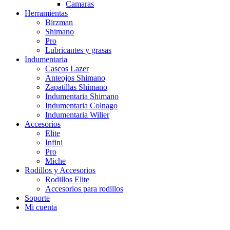
Camaras
Herramientas
Birzman
Shimano
Pro
Lubricantes y grasas
Indumentaria
Cascos Lazer
Anteojos Shimano
Zapatillas Shimano
Indumentaria Shimano
Indumentaria Colnago
Indumentaria Wilier
Accesorios
Elite
Infini
Pro
Miche
Rodillos y Accesorios
Rodillos Elite
Accesorios para rodillos
Soporte
Mi cuenta