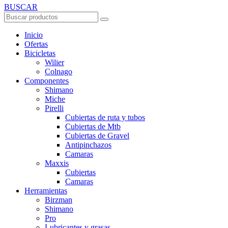
BUSCAR
Inicio
Ofertas
Bicicletas
Wilier
Colnago
Componentes
Shimano
Miche
Pirelli
Cubiertas de ruta y tubos
Cubiertas de Mtb
Cubiertas de Gravel
Antipinchazos
Camaras
Maxxis
Cubiertas
Camaras
Herramientas
Birzman
Shimano
Pro
Lubricantes y grasas