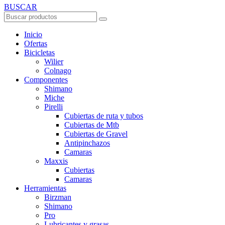
BUSCAR
Inicio
Ofertas
Bicicletas
Wilier
Colnago
Componentes
Shimano
Miche
Pirelli
Cubiertas de ruta y tubos
Cubiertas de Mtb
Cubiertas de Gravel
Antipinchazos
Camaras
Maxxis
Cubiertas
Camaras
Herramientas
Birzman
Shimano
Pro
Lubricantes y grasas