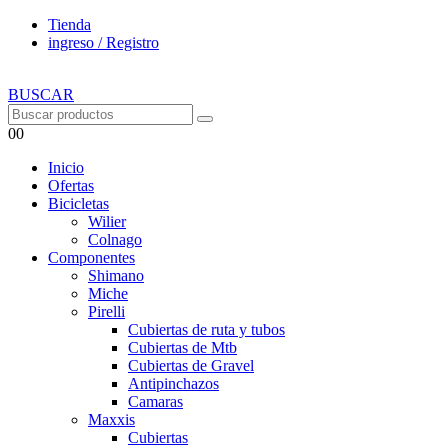
Tienda
ingreso / Registro
BUSCAR
0
0
Inicio
Ofertas
Bicicletas
Wilier
Colnago
Componentes
Shimano
Miche
Pirelli
Cubiertas de ruta y tubos
Cubiertas de Mtb
Cubiertas de Gravel
Antipinchazos
Camaras
Maxxis
Cubiertas