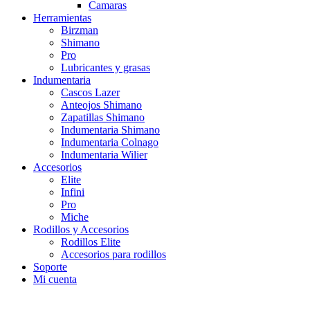
Camaras
Herramientas
Birzman
Shimano
Pro
Lubricantes y grasas
Indumentaria
Cascos Lazer
Anteojos Shimano
Zapatillas Shimano
Indumentaria Shimano
Indumentaria Colnago
Indumentaria Wilier
Accesorios
Elite
Infini
Pro
Miche
Rodillos y Accesorios
Rodillos Elite
Accesorios para rodillos
Soporte
Mi cuenta