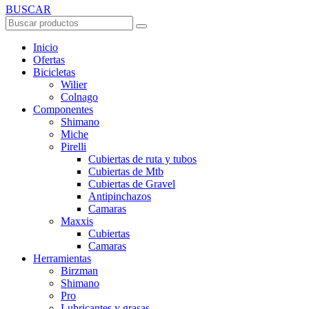
BUSCAR
Inicio
Ofertas
Bicicletas
Wilier
Colnago
Componentes
Shimano
Miche
Pirelli
Cubiertas de ruta y tubos
Cubiertas de Mtb
Cubiertas de Gravel
Antipinchazos
Camaras
Maxxis
Cubiertas
Camaras
Herramientas
Birzman
Shimano
Pro
Lubricantes y grasas