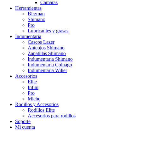
Camaras
Herramientas
Birzman
Shimano
Pro
Lubricantes y grasas
Indumentaria
Cascos Lazer
Anteojos Shimano
Zapatillas Shimano
Indumentaria Shimano
Indumentaria Colnago
Indumentaria Wilier
Accesorios
Elite
Infini
Pro
Miche
Rodillos y Accesorios
Rodillos Elite
Accesorios para rodillos
Soporte
Mi cuenta