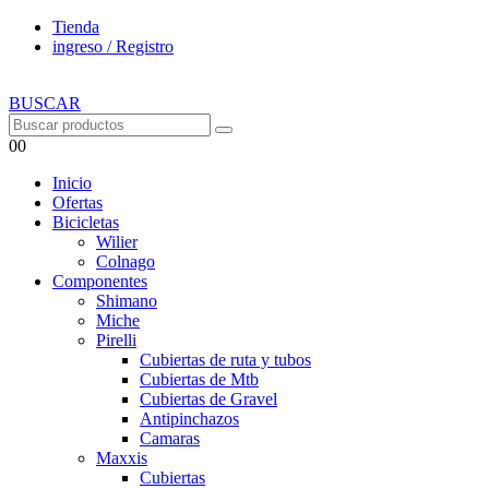
Tienda
ingreso / Registro
BUSCAR
0
0
Inicio
Ofertas
Bicicletas
Wilier
Colnago
Componentes
Shimano
Miche
Pirelli
Cubiertas de ruta y tubos
Cubiertas de Mtb
Cubiertas de Gravel
Antipinchazos
Camaras
Maxxis
Cubiertas