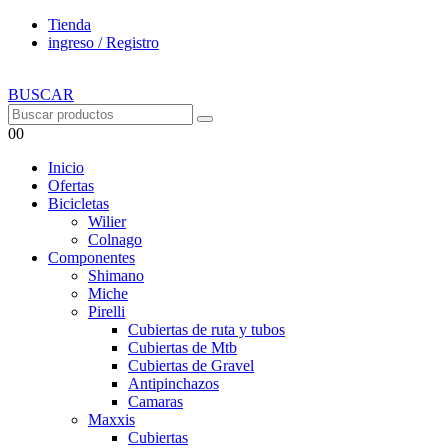
Tienda
ingreso / Registro
BUSCAR
0
0
Inicio
Ofertas
Bicicletas
Wilier
Colnago
Componentes
Shimano
Miche
Pirelli
Cubiertas de ruta y tubos
Cubiertas de Mtb
Cubiertas de Gravel
Antipinchazos
Camaras
Maxxis
Cubiertas