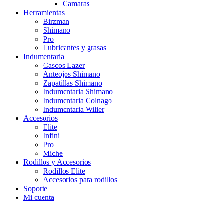
Camaras
Herramientas
Birzman
Shimano
Pro
Lubricantes y grasas
Indumentaria
Cascos Lazer
Anteojos Shimano
Zapatillas Shimano
Indumentaria Shimano
Indumentaria Colnago
Indumentaria Wilier
Accesorios
Elite
Infini
Pro
Miche
Rodillos y Accesorios
Rodillos Elite
Accesorios para rodillos
Soporte
Mi cuenta