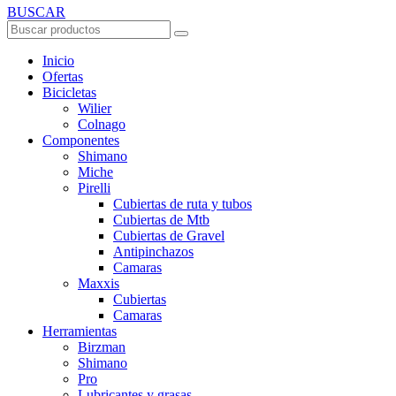
BUSCAR
Inicio
Ofertas
Bicicletas
Wilier
Colnago
Componentes
Shimano
Miche
Pirelli
Cubiertas de ruta y tubos
Cubiertas de Mtb
Cubiertas de Gravel
Antipinchazos
Camaras
Maxxis
Cubiertas
Camaras
Herramientas
Birzman
Shimano
Pro
Lubricantes y grasas