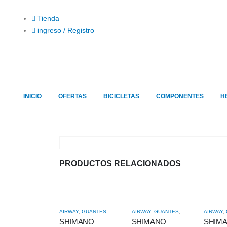
Tienda
ingreso / Registro
INICIO
OFERTAS
BICICLETAS
COMPONENTES
H
PRODUCTOS RELACIONADOS
AIRWAY
,
GUANTES
,
HOMBRE
AIRWAY
,
GUANTES
,
HOMBRE
AIRWAY
,
SHIMANO
SHIMANO
SHIM