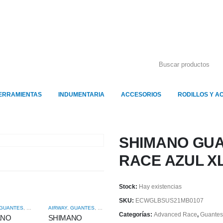
ERRAMIENTAS
INDUMENTARIA
ACCESORIOS
RODILLOS Y A
SHIMANO GU
RACE AZUL X
Stock:
Hay existencias
SKU:
ECWGLBSUS21MB0107
GUANTES
,
HOMBRE
AIRWAY
,
GUANTES
,
HOMBRE
GUANTES
,
LARGOS
Categorías:
Advanced Race
,
Guantes
ANO
SHIMANO
SHIMANO