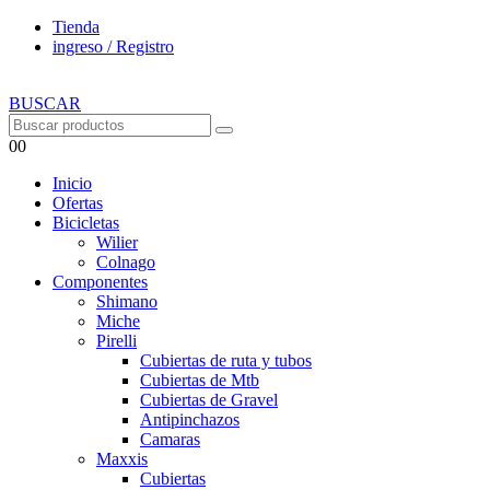
Tienda
ingreso / Registro
BUSCAR
0
0
Inicio
Ofertas
Bicicletas
Wilier
Colnago
Componentes
Shimano
Miche
Pirelli
Cubiertas de ruta y tubos
Cubiertas de Mtb
Cubiertas de Gravel
Antipinchazos
Camaras
Maxxis
Cubiertas