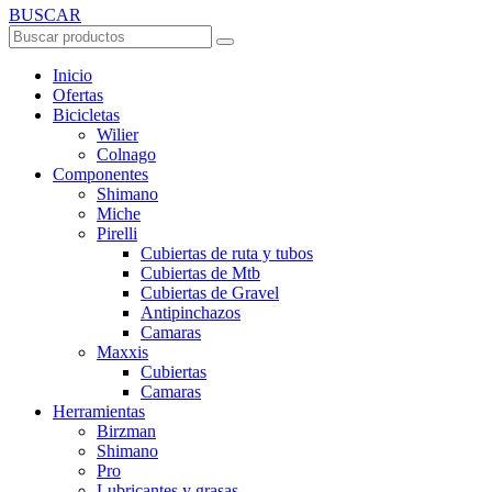
BUSCAR
Inicio
Ofertas
Bicicletas
Wilier
Colnago
Componentes
Shimano
Miche
Pirelli
Cubiertas de ruta y tubos
Cubiertas de Mtb
Cubiertas de Gravel
Antipinchazos
Camaras
Maxxis
Cubiertas
Camaras
Herramientas
Birzman
Shimano
Pro
Lubricantes y grasas