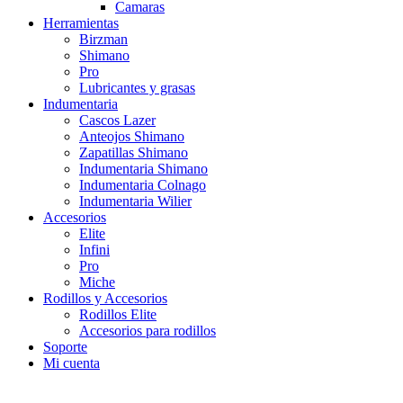
Camaras
Herramientas
Birzman
Shimano
Pro
Lubricantes y grasas
Indumentaria
Cascos Lazer
Anteojos Shimano
Zapatillas Shimano
Indumentaria Shimano
Indumentaria Colnago
Indumentaria Wilier
Accesorios
Elite
Infini
Pro
Miche
Rodillos y Accesorios
Rodillos Elite
Accesorios para rodillos
Soporte
Mi cuenta