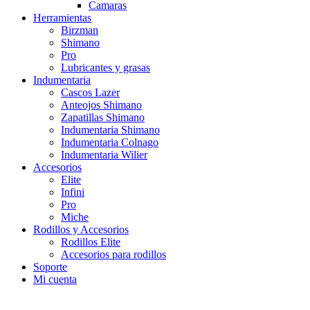
Camaras
Herramientas
Birzman
Shimano
Pro
Lubricantes y grasas
Indumentaria
Cascos Lazer
Anteojos Shimano
Zapatillas Shimano
Indumentaria Shimano
Indumentaria Colnago
Indumentaria Wilier
Accesorios
Elite
Infini
Pro
Miche
Rodillos y Accesorios
Rodillos Elite
Accesorios para rodillos
Soporte
Mi cuenta