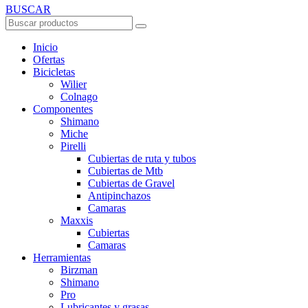
BUSCAR
Inicio
Ofertas
Bicicletas
Wilier
Colnago
Componentes
Shimano
Miche
Pirelli
Cubiertas de ruta y tubos
Cubiertas de Mtb
Cubiertas de Gravel
Antipinchazos
Camaras
Maxxis
Cubiertas
Camaras
Herramientas
Birzman
Shimano
Pro
Lubricantes y grasas