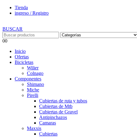
Tienda
ingreso / Registro
BUSCAR
0
0
Inicio
Ofertas
Bicicletas
Wilier
Colnago
Componentes
Shimano
Miche
Pirelli
Cubiertas de ruta y tubos
Cubiertas de Mtb
Cubiertas de Gravel
Antipinchazos
Camaras
Maxxis
Cubiertas