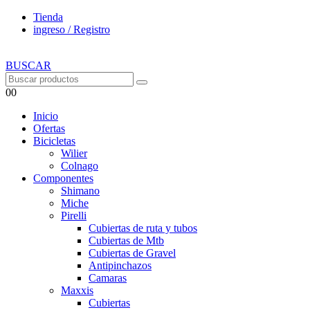
Tienda
ingreso / Registro
BUSCAR
0
0
Inicio
Ofertas
Bicicletas
Wilier
Colnago
Componentes
Shimano
Miche
Pirelli
Cubiertas de ruta y tubos
Cubiertas de Mtb
Cubiertas de Gravel
Antipinchazos
Camaras
Maxxis
Cubiertas