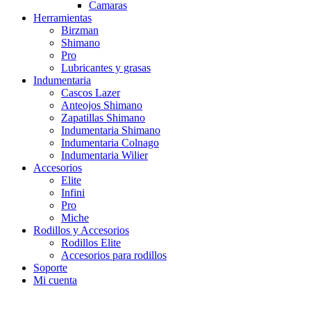
Camaras
Herramientas
Birzman
Shimano
Pro
Lubricantes y grasas
Indumentaria
Cascos Lazer
Anteojos Shimano
Zapatillas Shimano
Indumentaria Shimano
Indumentaria Colnago
Indumentaria Wilier
Accesorios
Elite
Infini
Pro
Miche
Rodillos y Accesorios
Rodillos Elite
Accesorios para rodillos
Soporte
Mi cuenta