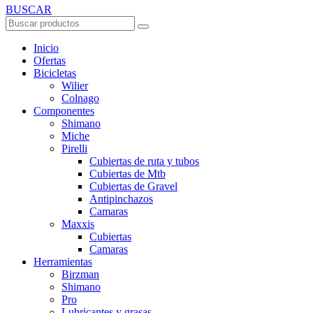
BUSCAR
Inicio
Ofertas
Bicicletas
Wilier
Colnago
Componentes
Shimano
Miche
Pirelli
Cubiertas de ruta y tubos
Cubiertas de Mtb
Cubiertas de Gravel
Antipinchazos
Camaras
Maxxis
Cubiertas
Camaras
Herramientas
Birzman
Shimano
Pro
Lubricantes y grasas