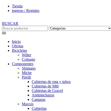
Tienda
ingreso / Registro
BUSCAR
0
0
Inicio
Ofertas
Bicicletas
Wilier
Colnago
Componentes
Shimano
Miche
Pirelli
Cubiertas de ruta y tubos
Cubiertas de Mtb
Cubiertas de Gravel
Antipinchazos
Camaras
Maxxis
Cubiertas