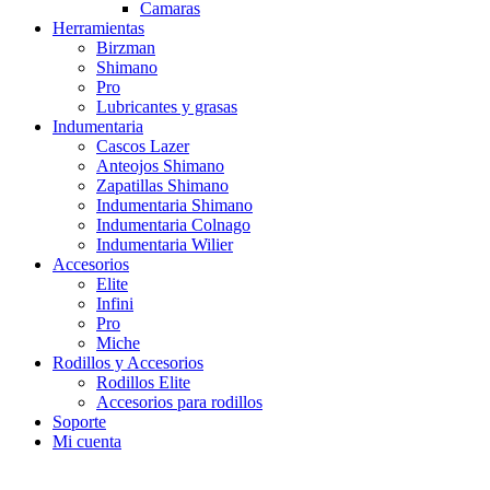
Camaras
Herramientas
Birzman
Shimano
Pro
Lubricantes y grasas
Indumentaria
Cascos Lazer
Anteojos Shimano
Zapatillas Shimano
Indumentaria Shimano
Indumentaria Colnago
Indumentaria Wilier
Accesorios
Elite
Infini
Pro
Miche
Rodillos y Accesorios
Rodillos Elite
Accesorios para rodillos
Soporte
Mi cuenta