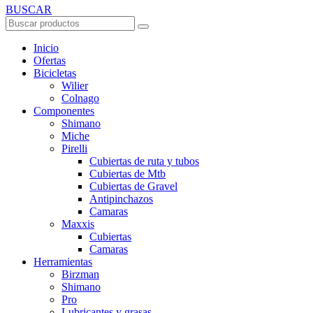
BUSCAR
Inicio
Ofertas
Bicicletas
Wilier
Colnago
Componentes
Shimano
Miche
Pirelli
Cubiertas de ruta y tubos
Cubiertas de Mtb
Cubiertas de Gravel
Antipinchazos
Camaras
Maxxis
Cubiertas
Camaras
Herramientas
Birzman
Shimano
Pro
Lubricantes y grasas