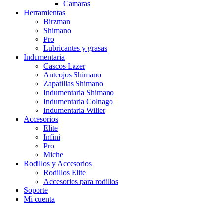
Camaras
Herramientas
Birzman
Shimano
Pro
Lubricantes y grasas
Indumentaria
Cascos Lazer
Anteojos Shimano
Zapatillas Shimano
Indumentaria Shimano
Indumentaria Colnago
Indumentaria Wilier
Accesorios
Elite
Infini
Pro
Miche
Rodillos y Accesorios
Rodillos Elite
Accesorios para rodillos
Soporte
Mi cuenta