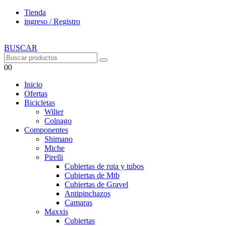
Tienda
ingreso / Registro
BUSCAR
0
0
Inicio
Ofertas
Bicicletas
Wilier
Colnago
Componentes
Shimano
Miche
Pirelli
Cubiertas de ruta y tubos
Cubiertas de Mtb
Cubiertas de Gravel
Antipinchazos
Camaras
Maxxis
Cubiertas