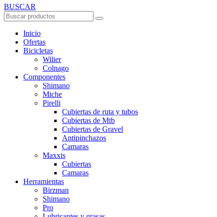
BUSCAR
Inicio
Ofertas
Bicicletas
Wilier
Colnago
Componentes
Shimano
Miche
Pirelli
Cubiertas de ruta y tubos
Cubiertas de Mtb
Cubiertas de Gravel
Antipinchazos
Camaras
Maxxis
Cubiertas
Camaras
Herramientas
Birzman
Shimano
Pro
Lubricantes y grasas