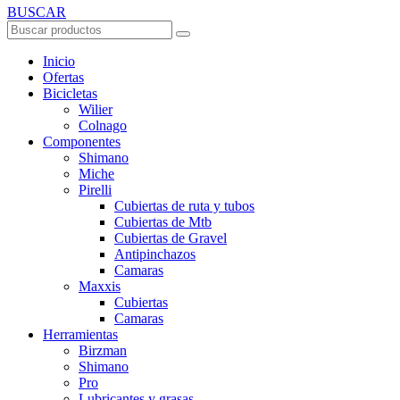
BUSCAR
Inicio
Ofertas
Bicicletas
Wilier
Colnago
Componentes
Shimano
Miche
Pirelli
Cubiertas de ruta y tubos
Cubiertas de Mtb
Cubiertas de Gravel
Antipinchazos
Camaras
Maxxis
Cubiertas
Camaras
Herramientas
Birzman
Shimano
Pro
Lubricantes y grasas