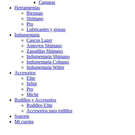
Camaras
Herramientas
Birzman
Shimano
Pro
Lubricantes y grasas
Indumentaria
Cascos Lazer
Anteojos Shimano
Zapatillas Shimano
Indumentaria Shimano
Indumentaria Colnago
Indumentaria Wilier
Accesorios
Elite
Infini
Pro
Miche
Rodillos y Accesorios
Rodillos Elite
Accesorios para rodillos
Soporte
Mi cuenta