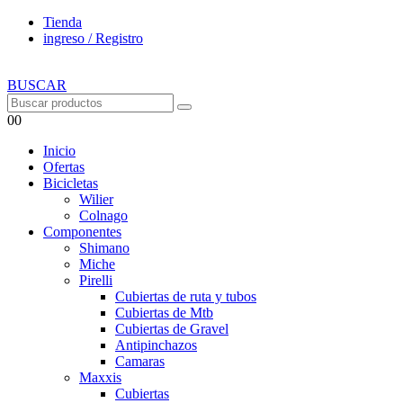
Tienda
ingreso / Registro
BUSCAR
0
0
Inicio
Ofertas
Bicicletas
Wilier
Colnago
Componentes
Shimano
Miche
Pirelli
Cubiertas de ruta y tubos
Cubiertas de Mtb
Cubiertas de Gravel
Antipinchazos
Camaras
Maxxis
Cubiertas