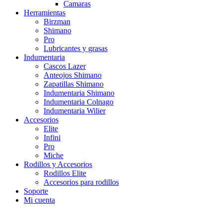
Camaras
Herramientas
Birzman
Shimano
Pro
Lubricantes y grasas
Indumentaria
Cascos Lazer
Anteojos Shimano
Zapatillas Shimano
Indumentaria Shimano
Indumentaria Colnago
Indumentaria Wilier
Accesorios
Elite
Infini
Pro
Miche
Rodillos y Accesorios
Rodillos Elite
Accesorios para rodillos
Soporte
Mi cuenta