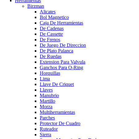
Herramientas
Birzman
Alicates
Bol Magnetico
Caja De Herramientas
De Cadenas
De Cassette
De Frenos
De Juego De Direccion
De Plato Palanca
De Ruedas
Extension Para Valvula
Ganchos Para O-Ring
Horquillas
Lima
Llave De Criquet
Llaves
Manubrio
Martillo
Morza
Multiherramientas
Parches
Protector De Cuadro
Ruteador
Sierra