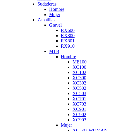
Sudaderas
Hombre
Mujer
Zapatillas
Gravel
RX600
RX800
RX801
RX910
MTB
Hombre
ME100
XC100
XC102
XC300
XC302
XC502
XC503
XC701
XC703
XC901
XC902
XC903
Mujer
XC 503 WOMAN