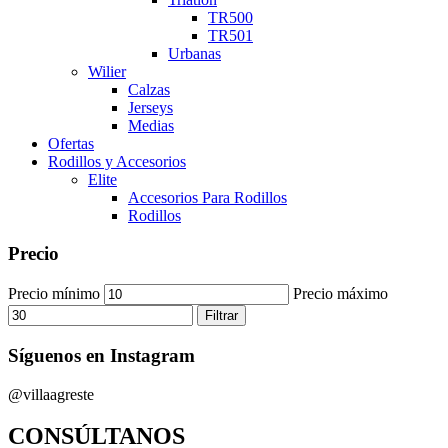
TR500
TR501
Urbanas
Wilier
Calzas
Jerseys
Medias
Ofertas
Rodillos y Accesorios
Elite
Accesorios Para Rodillos
Rodillos
Precio
Precio mínimo
Precio máximo
Filtrar
Síguenos en Instagram
@villaagreste
CONSÚLTANOS