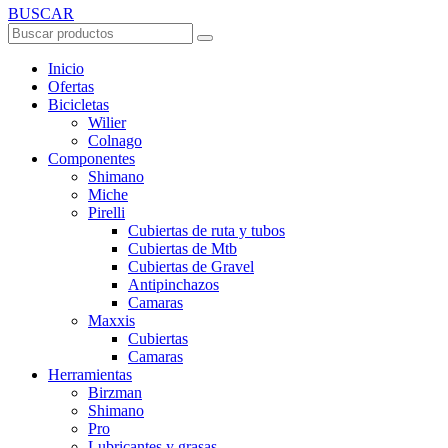
BUSCAR
Inicio
Ofertas
Bicicletas
Wilier
Colnago
Componentes
Shimano
Miche
Pirelli
Cubiertas de ruta y tubos
Cubiertas de Mtb
Cubiertas de Gravel
Antipinchazos
Camaras
Maxxis
Cubiertas
Camaras
Herramientas
Birzman
Shimano
Pro
Lubricantes y grasas