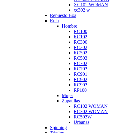
XC102 WOMAN
xc302 w
Repuesto Boa
Ruta
Hombre
RC100
RC102
RC300
RC302
RC502
RC503
RC702
RC703
RC901
RC902
RC903
RP100
Mujer
Zapatillas
RC102 WOMAN
RC302 WOMAN
RC503W
Urbanas
Spinning
Triatlon