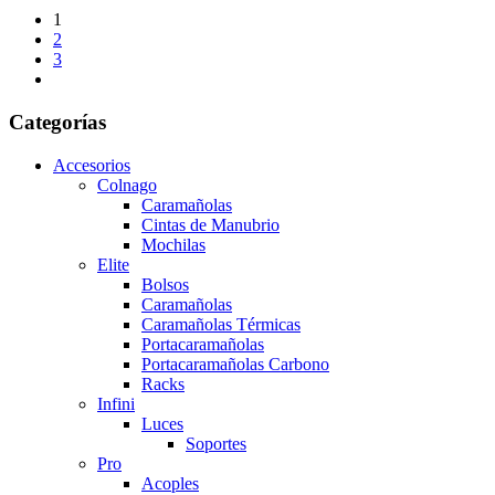
1
2
3
Categorías
Accesorios
Colnago
Caramañolas
Cintas de Manubrio
Mochilas
Elite
Bolsos
Caramañolas
Caramañolas Térmicas
Portacaramañolas
Portacaramañolas Carbono
Racks
Infini
Luces
Soportes
Pro
Acoples