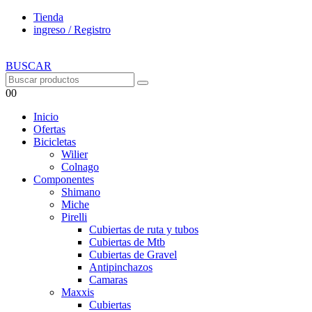
Tienda
ingreso / Registro
BUSCAR
0
0
Inicio
Ofertas
Bicicletas
Wilier
Colnago
Componentes
Shimano
Miche
Pirelli
Cubiertas de ruta y tubos
Cubiertas de Mtb
Cubiertas de Gravel
Antipinchazos
Camaras
Maxxis
Cubiertas