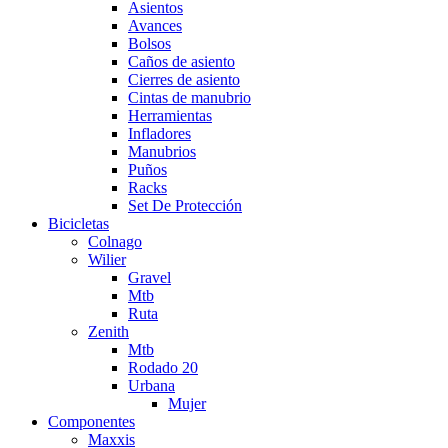
Asientos
Avances
Bolsos
Caños de asiento
Cierres de asiento
Cintas de manubrio
Herramientas
Infladores
Manubrios
Puños
Racks
Set De Protección
Bicicletas
Colnago
Wilier
Gravel
Mtb
Ruta
Zenith
Mtb
Rodado 20
Urbana
Mujer
Componentes
Maxxis