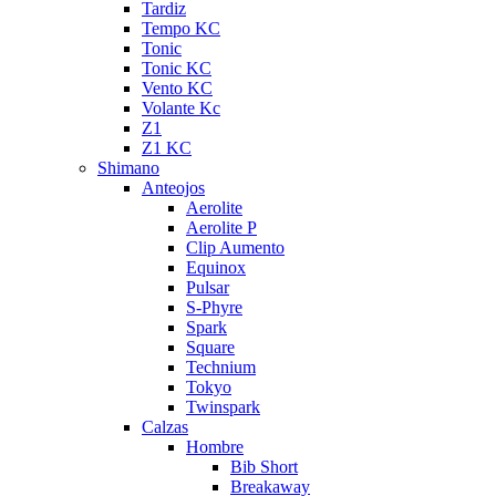
Tardiz
Tempo KC
Tonic
Tonic KC
Vento KC
Volante Kc
Z1
Z1 KC
Shimano
Anteojos
Aerolite
Aerolite P
Clip Aumento
Equinox
Pulsar
S-Phyre
Spark
Square
Technium
Tokyo
Twinspark
Calzas
Hombre
Bib Short
Breakaway