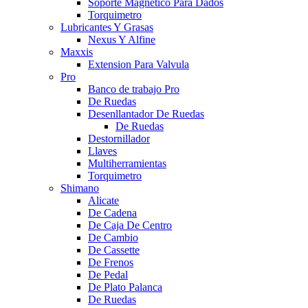
Soporte Magnetico Para Dados
Torquimetro
Lubricantes Y Grasas
Nexus Y Alfine
Maxxis
Extension Para Valvula
Pro
Banco de trabajo Pro
De Ruedas
Desenllantador De Ruedas
De Ruedas
Destornillador
Llaves
Multiherramientas
Torquimetro
Shimano
Alicate
De Cadena
De Caja De Centro
De Cambio
De Cassette
De Frenos
De Pedal
De Plato Palanca
De Ruedas