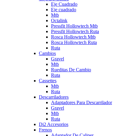
Eje Cuadrado
Eje cuadrado
Mtb
Octalink
Pressfit Hollowtech Mtb
Pressfit Hollowtech Ruta
Rosca Hollowtech Mtb
Rosca Hollowtech Ruta
Ruta
Cambios
Gravel
Mtb
Rueditas De Cambio
Ruta
Cassettes
Mtb
Ruta
Descarriladores
Adaptadores Para Descarrilador
Gravel
Mtb
Ruta
Di2 Accesorios
Frenos
Adaptador De Caliper