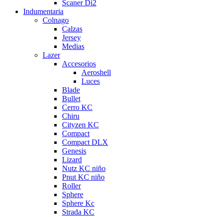
Scaner Di2
Indumentaria
Colnago
Calzas
Jersey
Medias
Lazer
Accesorios
Aeroshell
Luces
Blade
Bullet
Cerro KC
Chiru
Cityzen KC
Compact
Compact DLX
Genesis
Lizard
Nutz KC niño
Pnut KC niño
Roller
Sphere
Sphere Kc
Strada KC