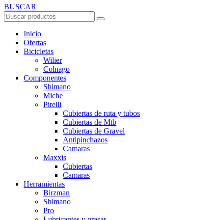
BUSCAR
Inicio
Ofertas
Bicicletas
Wilier
Colnago
Componentes
Shimano
Miche
Pirelli
Cubiertas de ruta y tubos
Cubiertas de Mtb
Cubiertas de Gravel
Antipinchazos
Camaras
Maxxis
Cubiertas
Camaras
Herramientas
Birzman
Shimano
Pro
Lubricantes y grasas