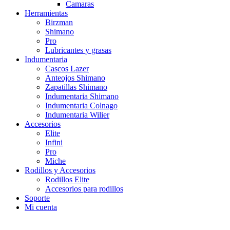
Camaras
Herramientas
Birzman
Shimano
Pro
Lubricantes y grasas
Indumentaria
Cascos Lazer
Anteojos Shimano
Zapatillas Shimano
Indumentaria Shimano
Indumentaria Colnago
Indumentaria Wilier
Accesorios
Elite
Infini
Pro
Miche
Rodillos y Accesorios
Rodillos Elite
Accesorios para rodillos
Soporte
Mi cuenta