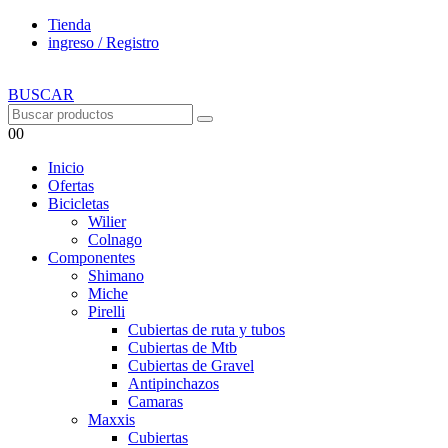
Tienda
ingreso / Registro
BUSCAR
0
0
Inicio
Ofertas
Bicicletas
Wilier
Colnago
Componentes
Shimano
Miche
Pirelli
Cubiertas de ruta y tubos
Cubiertas de Mtb
Cubiertas de Gravel
Antipinchazos
Camaras
Maxxis
Cubiertas