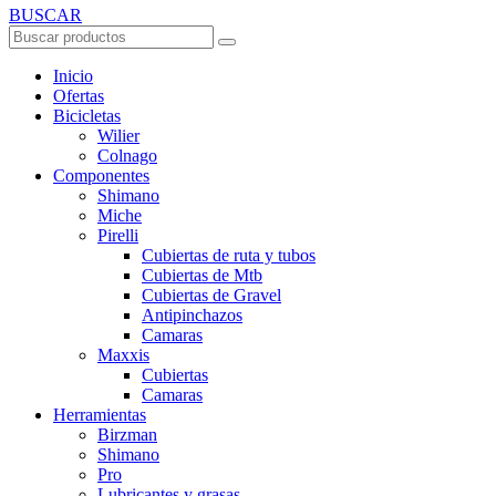
BUSCAR
Inicio
Ofertas
Bicicletas
Wilier
Colnago
Componentes
Shimano
Miche
Pirelli
Cubiertas de ruta y tubos
Cubiertas de Mtb
Cubiertas de Gravel
Antipinchazos
Camaras
Maxxis
Cubiertas
Camaras
Herramientas
Birzman
Shimano
Pro
Lubricantes y grasas