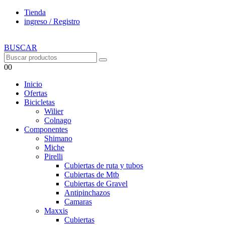
Tienda
ingreso / Registro
BUSCAR
0
0
Inicio
Ofertas
Bicicletas
Wilier
Colnago
Componentes
Shimano
Miche
Pirelli
Cubiertas de ruta y tubos
Cubiertas de Mtb
Cubiertas de Gravel
Antipinchazos
Camaras
Maxxis
Cubiertas