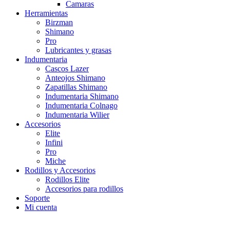
Camaras
Herramientas
Birzman
Shimano
Pro
Lubricantes y grasas
Indumentaria
Cascos Lazer
Anteojos Shimano
Zapatillas Shimano
Indumentaria Shimano
Indumentaria Colnago
Indumentaria Wilier
Accesorios
Elite
Infini
Pro
Miche
Rodillos y Accesorios
Rodillos Elite
Accesorios para rodillos
Soporte
Mi cuenta