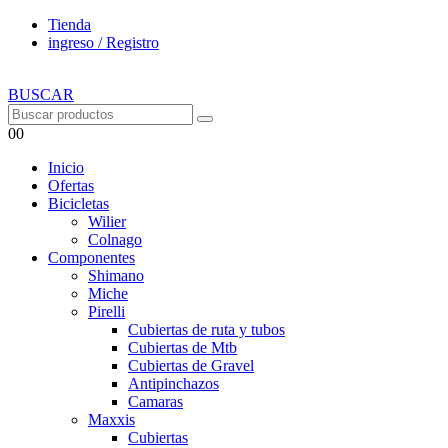
Tienda
ingreso / Registro
BUSCAR
0
0
Inicio
Ofertas
Bicicletas
Wilier
Colnago
Componentes
Shimano
Miche
Pirelli
Cubiertas de ruta y tubos
Cubiertas de Mtb
Cubiertas de Gravel
Antipinchazos
Camaras
Maxxis
Cubiertas