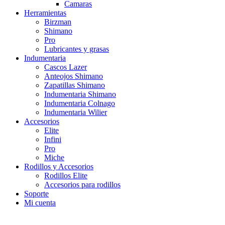
Camaras
Herramientas
Birzman
Shimano
Pro
Lubricantes y grasas
Indumentaria
Cascos Lazer
Anteojos Shimano
Zapatillas Shimano
Indumentaria Shimano
Indumentaria Colnago
Indumentaria Wilier
Accesorios
Elite
Infini
Pro
Miche
Rodillos y Accesorios
Rodillos Elite
Accesorios para rodillos
Soporte
Mi cuenta