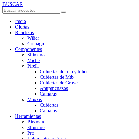
BUSCAR
Inicio
Ofertas
Bicicletas
Wilier
Colnago
Componentes
Shimano
Miche
Pirelli
Cubiertas de ruta y tubos
Cubiertas de Mtb
Cubiertas de Gravel
Antipinchazos
Camaras
Maxxis
Cubiertas
Camaras
Herramientas
Birzman
Shimano
Pro
Lubricantes y grasas