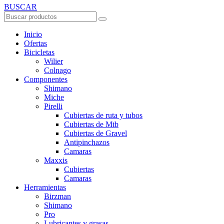
BUSCAR
Inicio
Ofertas
Bicicletas
Wilier
Colnago
Componentes
Shimano
Miche
Pirelli
Cubiertas de ruta y tubos
Cubiertas de Mtb
Cubiertas de Gravel
Antipinchazos
Camaras
Maxxis
Cubiertas
Camaras
Herramientas
Birzman
Shimano
Pro
Lubricantes y grasas