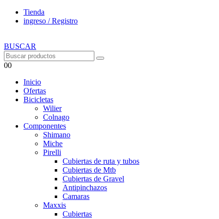
Tienda
ingreso / Registro
BUSCAR
0
0
Inicio
Ofertas
Bicicletas
Wilier
Colnago
Componentes
Shimano
Miche
Pirelli
Cubiertas de ruta y tubos
Cubiertas de Mtb
Cubiertas de Gravel
Antipinchazos
Camaras
Maxxis
Cubiertas