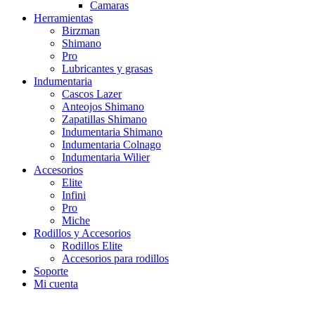
Camaras
Herramientas
Birzman
Shimano
Pro
Lubricantes y grasas
Indumentaria
Cascos Lazer
Anteojos Shimano
Zapatillas Shimano
Indumentaria Shimano
Indumentaria Colnago
Indumentaria Wilier
Accesorios
Elite
Infini
Pro
Miche
Rodillos y Accesorios
Rodillos Elite
Accesorios para rodillos
Soporte
Mi cuenta