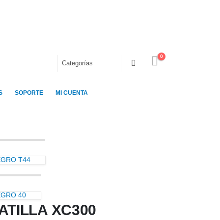
0
S
SOPORTE
MI CUENTA
EGRO T44
EGRO 40
ATILLA XC300