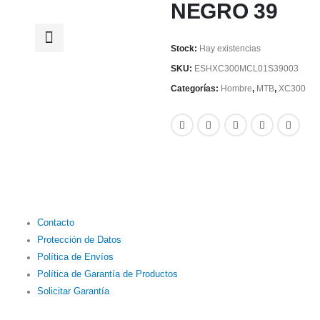
NEGRO 39
Stock:
Hay existencias
SKU:
ESHXC300MCL01S39003
HOMBRE
,
MTB
,
XC502
HO
Categorías:
Hombre
,
MTB
,
XC300
SHIMANO ZAPATILLA
SH
XC502 AZUL 45
XC
Contacto
Protección de Datos
Política de Envíos
Política de Garantía de Productos
Solicitar Garantía