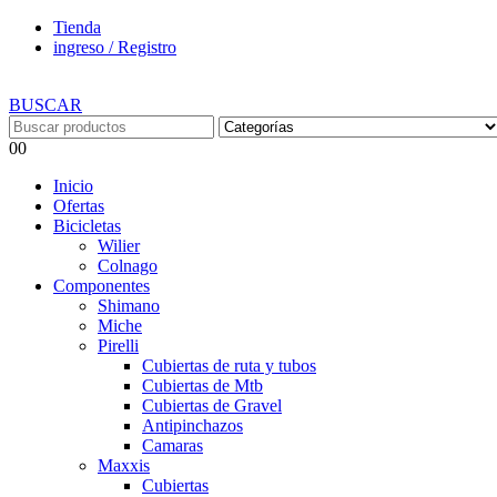
Tienda
ingreso / Registro
BUSCAR
0
0
Inicio
Ofertas
Bicicletas
Wilier
Colnago
Componentes
Shimano
Miche
Pirelli
Cubiertas de ruta y tubos
Cubiertas de Mtb
Cubiertas de Gravel
Antipinchazos
Camaras
Maxxis
Cubiertas