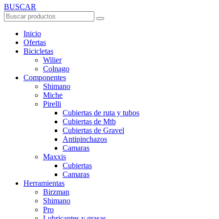
BUSCAR
Inicio
Ofertas
Bicicletas
Wilier
Colnago
Componentes
Shimano
Miche
Pirelli
Cubiertas de ruta y tubos
Cubiertas de Mtb
Cubiertas de Gravel
Antipinchazos
Camaras
Maxxis
Cubiertas
Camaras
Herramientas
Birzman
Shimano
Pro
Lubricantes y grasas