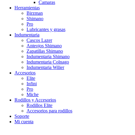
Camaras
Herramientas
Birzman
Shimano
Pro
Lubricantes y grasas
Indumentaria
Cascos Lazer
Anteojos Shimano
Zapatillas Shimano
Indumentaria Shimano
Indumentaria Colnago
Indumentaria Wilier
Accesorios
Elite
Infini
Pro
Miche
Rodillos y Accesorios
Rodillos Elite
Accesorios para rodillos
Soporte
Mi cuenta