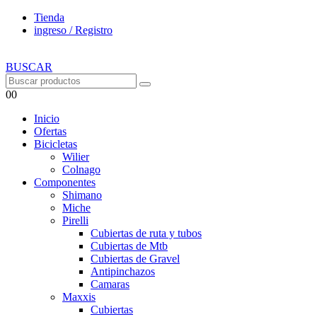
Tienda
ingreso / Registro
BUSCAR
0
0
Inicio
Ofertas
Bicicletas
Wilier
Colnago
Componentes
Shimano
Miche
Pirelli
Cubiertas de ruta y tubos
Cubiertas de Mtb
Cubiertas de Gravel
Antipinchazos
Camaras
Maxxis
Cubiertas