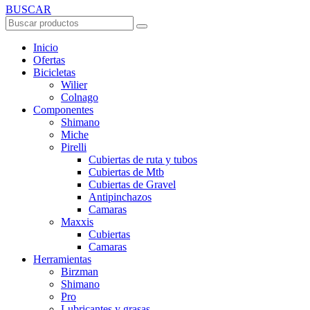
BUSCAR
Inicio
Ofertas
Bicicletas
Wilier
Colnago
Componentes
Shimano
Miche
Pirelli
Cubiertas de ruta y tubos
Cubiertas de Mtb
Cubiertas de Gravel
Antipinchazos
Camaras
Maxxis
Cubiertas
Camaras
Herramientas
Birzman
Shimano
Pro
Lubricantes y grasas