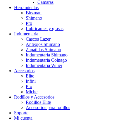
Camaras
Herramientas
Birzman
Shimano
Pro
Lubricantes y grasas
Indumentaria
Cascos Lazer
Anteojos Shimano
Zapatillas Shimano
Indumentaria Shimano
Indumentaria Colnago
Indumentaria Wilier
Accesorios
Elite
Infini
Pro
Miche
Rodillos y Accesorios
Rodillos Elite
Accesorios para rodillos
Soporte
Mi cuenta