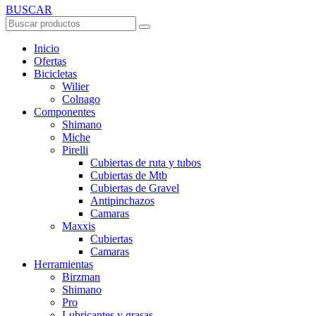
BUSCAR
Inicio
Ofertas
Bicicletas
Wilier
Colnago
Componentes
Shimano
Miche
Pirelli
Cubiertas de ruta y tubos
Cubiertas de Mtb
Cubiertas de Gravel
Antipinchazos
Camaras
Maxxis
Cubiertas
Camaras
Herramientas
Birzman
Shimano
Pro
Lubricantes y grasas