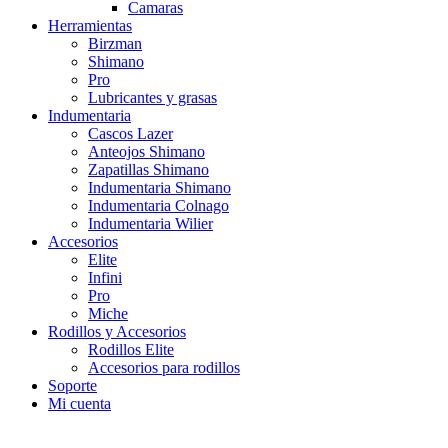
Camaras
Herramientas
Birzman
Shimano
Pro
Lubricantes y grasas
Indumentaria
Cascos Lazer
Anteojos Shimano
Zapatillas Shimano
Indumentaria Shimano
Indumentaria Colnago
Indumentaria Wilier
Accesorios
Elite
Infini
Pro
Miche
Rodillos y Accesorios
Rodillos Elite
Accesorios para rodillos
Soporte
Mi cuenta