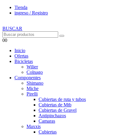
Tienda
ingreso / Registro
BUSCAR
0
0
Inicio
Ofertas
Bicicletas
Wilier
Colnago
Componentes
Shimano
Miche
Pirelli
Cubiertas de ruta y tubos
Cubiertas de Mtb
Cubiertas de Gravel
Antipinchazos
Camaras
Maxxis
Cubiertas