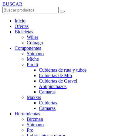
BUSCAR
Inicio
Ofertas
Bicicletas
Wilier
Colnago
Componentes
Shimano
Miche
Pirelli
Cubiertas de ruta y tubos
Cubiertas de Mtb
Cubiertas de Gravel
Antipinchazos
Camaras
Maxxis
Cubiertas
Camaras
Herramientas
Birzman
Shimano
Pro
Lubricantes y grasas