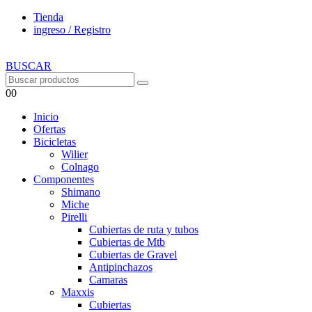
Tienda
ingreso / Registro
BUSCAR
0
0
Inicio
Ofertas
Bicicletas
Wilier
Colnago
Componentes
Shimano
Miche
Pirelli
Cubiertas de ruta y tubos
Cubiertas de Mtb
Cubiertas de Gravel
Antipinchazos
Camaras
Maxxis
Cubiertas