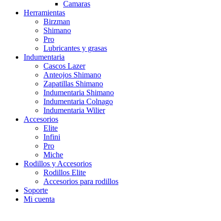
Camaras
Herramientas
Birzman
Shimano
Pro
Lubricantes y grasas
Indumentaria
Cascos Lazer
Anteojos Shimano
Zapatillas Shimano
Indumentaria Shimano
Indumentaria Colnago
Indumentaria Wilier
Accesorios
Elite
Infini
Pro
Miche
Rodillos y Accesorios
Rodillos Elite
Accesorios para rodillos
Soporte
Mi cuenta